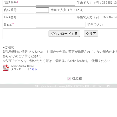
電話番号
*
半角で入力（例：03-3382-10
内線番号
半角で入力（例：1234）
FAX番号
半角で入力（例：03-3382-12
E-mail
*
半角で入力
●ご注意
製品発表時の情報であるため、お問合せ先等の変更が修正されていない場合があ
あらかじめご了承ください。
※各PDFデータをご覧いただく際は、最新版のAdobe Readerをご使用ください。
Adobe Acrobat Reader
ダウンロードは
こちら
CLOSE
All Rights Reserved, Copyright(C) 1996-2005, COCORESEARCH INC.