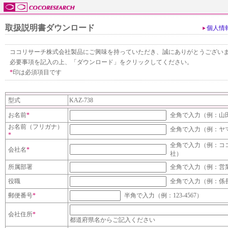
取扱説明書ダウンロード
個人情
ココリサーチ株式会社製品にご興味を持っていただき、誠にありがとうござい
必要事項を記入の上、「ダウンロード」をクリックしてください。
*
印は必須項目です
型式
KAZ-738
お名前
*
全角で入力（例：山
お名前（フリガナ）
全角で入力（例：ヤ
*
全角で入力（例：コ
会社名
*
社）
所属部署
全角で入力（例：営
役職
全角で入力（例：係
郵便番号
*
半角で入力（例：123-4567）
会社住所
*
都道府県名からご記入ください