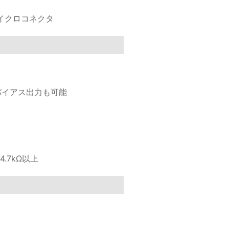
ピンマイクロコネクタ
等バイアス出力も可能
4.7kΩ以上