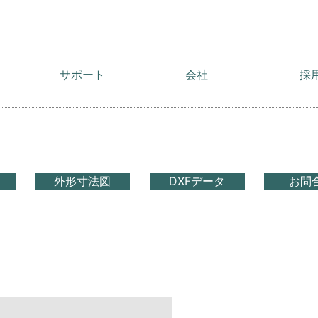
サポート
会社
採
外形寸法図
DXFデータ
お問
）