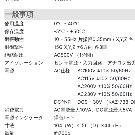
一般事項
使用温度
0℃ - 40℃
保存温度
-5℃ - +50℃
耐振動性
10 - 55Hz 片振幅0.35mm / X,Y,
耐衝撃性
15G X,Y,Z ±6方向 各3回
絶縁耐圧
AC500V （1分間）
アイソレーション
センサ電源・入力回路 - アナログ出力
電源
AC仕様
AC100V ±10% 50/60Hz
AC115V ±10% 50/60Hz 
AC200V ±10% 50/60Hz
AC230V ±10% 50/60Hz
DC仕様
DC9 - 30V （KAZ-738-
消費電力
AC電源最大10VA、DC電源最大5VA
電源インジケータ
緑色LED
寸法
104（W）×156（D）×44（H）
重量
約700g