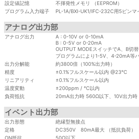
設定値記憶
不揮発性メモリ （EEPROM）
プログラム入力端子
PL-1A/BXI-UK1/IFC-232C用5
アナログ出力部
アナログ出力
A : 0-10V or 0-10mA
B : 0-5V or 0-20mA
OUTPUT MODEスイッチでA、B切替
プログラムにより1-5V、4-20mA
出力分解能
約3800倍（100%出力時）
精度
±0.1%フルスケール以内 @23℃
リニアリティ
±0.1%フルスケール以内
温度変動
±200ppm / ℃以内
負荷抵抗
20mA出力時 560Ω以下、10V出力時 
イベント出力部
出力形態
絶縁型無接点
定格
DC350V 80mA最大 （抵抗負荷）
ON抵抗
50Ω以下