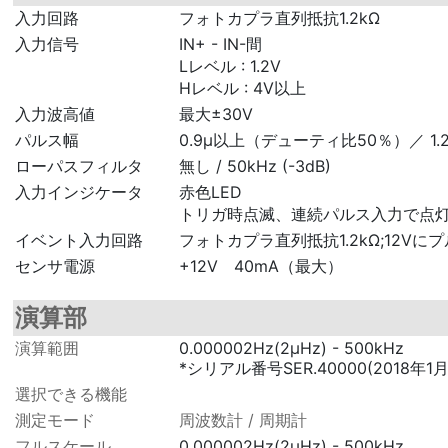
入力回路
フォトカプラ直列抵抗1.2kΩ
入力信号
IN+ - IN-間
Lレベル : 1.2V
Hレベル : 4V以上
入力波高値
最大±30V
パルス幅
0.9μ以上（デューティ比50％）／ 1
ローパスフィルタ
無し / 50kHz (-3dB)
入力インジケータ
赤色LED
トリガ時点滅、連続パルス入力で点
イベント入力回路
フォトカプラ直列抵抗1.2kΩ;12Vに
センサ電源
+12V 40mA（最大）
演算部
演算範囲
0.000002Hz(2μHz) - 500kHz
*シリアル番号SER.40000(2018年1月
選択できる機能
測定モード
周波数計 / 周期計
フルスケール
0.000002Hz(2μHz) - 500kHz