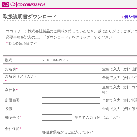
取扱説明書ダウンロード
個人情
ココリサーチ株式会社製品にご興味を持っていただき、誠にありがとうござい
必要事項を記入の上、「ダウンロード」をクリックしてください。
*
印は必須項目です
型式
GP16-50/GP12-50
お名前
*
全角で入力（例：山
お名前（フリガナ）
全角で入力（例：ヤ
*
全角で入力（例：コ
会社名
*
社）
所属部署
全角で入力（例：営
役職
全角で入力（例：係
郵便番号
*
半角で入力（例：123-4567）
会社住所
*
都道府県名からご記入ください