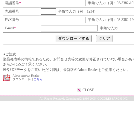
電話番号
*
半角で入力（例：03-3382-10
内線番号
半角で入力（例：1234）
FAX番号
半角で入力（例：03-3382-12
E-mail
*
半角で入力
●ご注意
製品発表時の情報であるため、お問合せ先等の変更が修正されていない場合があ
あらかじめご了承ください。
※各PDFデータをご覧いただく際は、最新版のAdobe Readerをご使用ください。
Adobe Acrobat Reader
ダウンロードは
こちら
CLOSE
All Rights Reserved, Copyright(C) 1996-2005, COCORESEARCH INC.