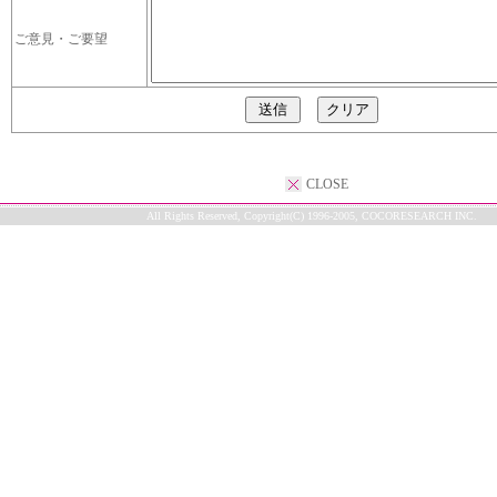
ご意見・ご要望
CLOSE
All Rights Reserved, Copyright(C) 1996-2005, COCORESEARCH INC.