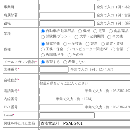
事業所
全角で入力（例：本
所属部署
全角で入力（例：営
役職
全角で入力（例：係
自動車/自動車部品
機械
電気
食品/薬品
業種
試験機/プラント
大学・公的機関
その他
研究開発
生産技術
製造
購買・資材
工務・保全
コンピューター関連/SE
営業
職種
教職員/学生
その他
メールマガジン配信
*
希望する
希望しない
郵便番号
*
半角で入力（例：123-4567）
会社住所
*
都道府県名からご記入ください
電話番号
*
半角で入力（例：03-3382-10
内線番号
半角で入力（例：1234）
FAX番号
半角で入力（例：03-3382-12
E-mail
*
興味を持たれた製品