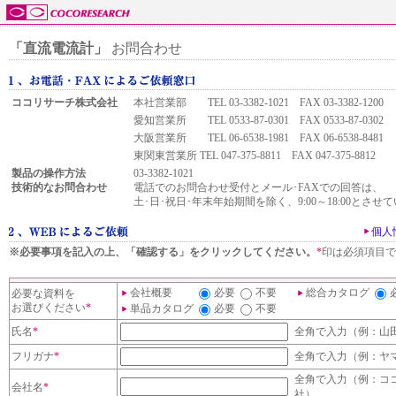
「直流電流計」
お問合わせ
ココリサーチ株式会社
本社営業部 TEL 03-3382-1021 FAX 03-3382-1200
愛知営業所 TEL 0533-87-0301 FAX 0533-87-0302
大阪営業所 TEL 06-6538-1981 FAX 06-6538-8481
東関東営業所 TEL 047-375-8811 FAX 047-375-8812
製品の操作方法
03-3382-1021
技術的なお問合わせ
電話でのお問合わせ受付とメール･FAXでの回答は、
土･日･祝日･年末年始期間を除く、9:00～18:00とさ
個人
※必要事項を記入の上、「確認する」をクリックしてください。
*
印は必須項目で
会社概要
必要
不要
総合カタログ
必要な資料を
お選びください
*
単品カタログ
必要
不要
氏名
*
全角で入力（例：山
フリガナ
*
全角で入力（例：ヤ
全角で入力（例：コ
会社名
*
社）