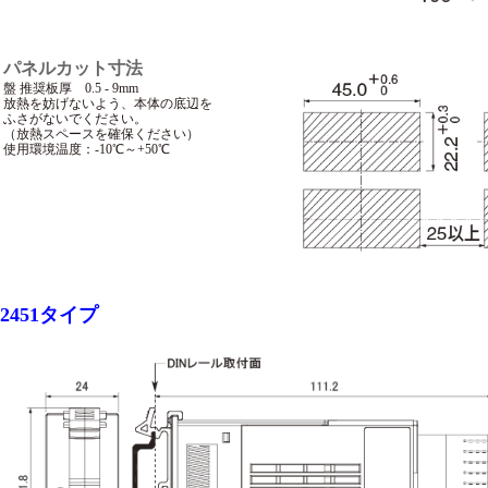
パネルカット寸法
盤 推奨板厚 0.5 - 9mm
放熱を妨げないよう、本体の底辺を
ふさがないでください。
（放熱スペースを確保ください）
使用環境温度：-10℃～+50℃
2451タイプ