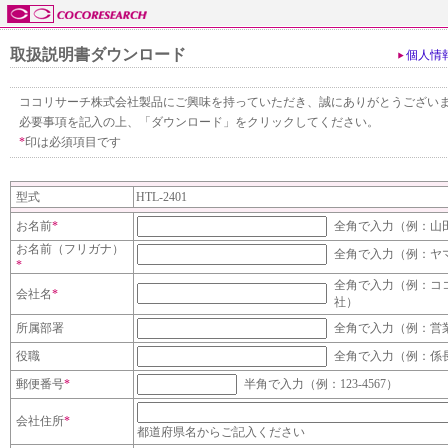
取扱説明書ダウンロード
個人情
ココリサーチ株式会社製品にご興味を持っていただき、誠にありがとうござい
必要事項を記入の上、「ダウンロード」をクリックしてください。
*
印は必須項目です
型式
HTL-2401
お名前
*
全角で入力（例：山
お名前（フリガナ）
全角で入力（例：ヤ
*
全角で入力（例：コ
会社名
*
社）
所属部署
全角で入力（例：営
役職
全角で入力（例：係
郵便番号
*
半角で入力（例：123-4567）
会社住所
*
都道府県名からご記入ください