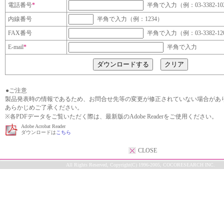
電話番号
*
半角で入力（例：03-3382-10
内線番号
半角で入力（例：1234）
FAX番号
半角で入力（例：03-3382-12
E-mail
*
半角で入力
●ご注意
製品発表時の情報であるため、お問合せ先等の変更が修正されていない場合があ
あらかじめご了承ください。
※各PDFデータをご覧いただく際は、最新版のAdobe Readerをご使用ください。
Adobe Acrobat Reader
ダウンロードは
こちら
CLOSE
All Rights Reserved, Copyright(C) 1996-2005, COCORESEARCH INC.