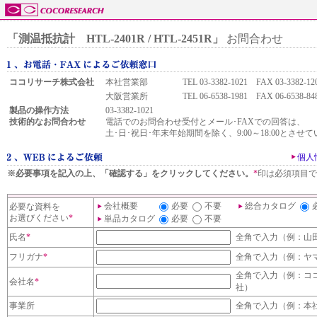
「測温抵抗計 HTL-2401R / HTL-2451R」
お問合わせ
ココリサーチ株式会社
本社営業部
TEL 03-3382-1021 FAX 03-3382-12
大阪営業所
TEL 06-6538-1981 FAX 06-6538-84
製品の操作方法
03-3382-1021
技術的なお問合わせ
電話でのお問合わせ受付とメール･FAXでの回答は、
土･日･祝日･年末年始期間を除く、9:00～18:00とさせ
個人
※必要事項を記入の上、「確認する」をクリックしてください。
*
印は必須項目で
会社概要
必要
不要
総合カタログ
必要な資料を
お選びください
*
単品カタログ
必要
不要
氏名
*
全角で入力（例：山
フリガナ
*
全角で入力（例：ヤ
全角で入力（例：コ
会社名
*
社）
事業所
全角で入力（例：本