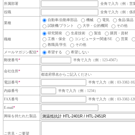
所属部署
全角で入力（例：営
役職
全角で入力（例：係
自動車/自動車部品
機械
電気
食品/薬品
業種
試験機/プラント
大学・公的機関
その他
研究開発
生産技術
製造
購買・資材
工務・保全
コンピューター関連/SE
営業
職種
教職員/学生
その他
メールマガジン配信
*
希望する
希望しない
郵便番号
*
半角で入力（例：123-4567）
会社住所
*
都道府県名からご記入ください
電話番号
*
半角で入力（例：03-3382-10
内線番号
半角で入力（例：1234）
FAX番号
半角で入力（例：03-3382-12
E-mail
*
興味を持たれた製品
ご意見・ご要望