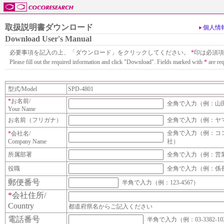
取扱説明書ダウンロード
個人情
Download User's Manual
必要事項を記入の上、「ダウンロード」をクリックしてください。
*
印は必須項
Please fill out the required information and click "Download". Fields marked with
*
are req
型式/Model
SPD-4801
*
お名前/
全角で入力（例：山
Your Name
お名前（フリガナ）
全角で入力（例：ヤ
全角で入力（例：コ
*
会社名/
Company Name
社）
所属部署
全角で入力（例：営
役職
全角で入力（例：係
郵便番号
半角で入力（例：123-4567）
*
会社住所/
Country
都道府県名からご記入ください
電話番号
半角で入力（例：03-3382-10