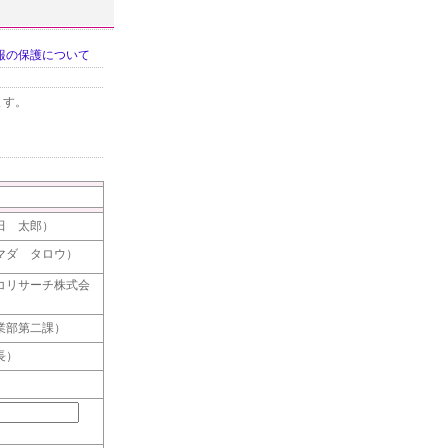
報の保護について
ます。
田 太郎）
マダ タロウ）
コリサーチ株式会
業部第二課）
長）