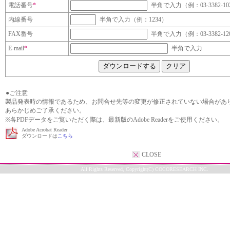
電話番号
*
半角で入力（例：03-3382-10
内線番号
半角で入力（例：1234）
FAX番号
半角で入力（例：03-3382-12
E-mail
*
半角で入力
●ご注意
製品発表時の情報であるため、お問合せ先等の変更が修正されていない場合があ
あらかじめご了承ください。
※各PDFデータをご覧いただく際は、最新版のAdobe Readerをご使用ください。
Adobe Acrobat Reader
ダウンロードは
こちら
CLOSE
All Rights Reserved, Copyright(C) COCORESEARCH INC.