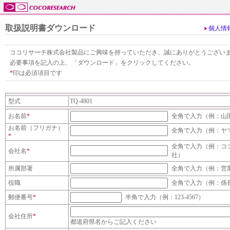
取扱説明書ダウンロード
個人情
ココリサーチ株式会社製品にご興味を持っていただき、誠にありがとうござい
必要事項を記入の上、「ダウンロード」をクリックしてください。
*
印は必須項目です
型式
TQ-4801
お名前
*
全角で入力（例：山
お名前（フリガナ）
全角で入力（例：ヤ
*
全角で入力（例：コ
会社名
*
社）
所属部署
全角で入力（例：営
役職
全角で入力（例：係
郵便番号
*
半角で入力（例：123-4567）
会社住所
*
都道府県名からご記入ください