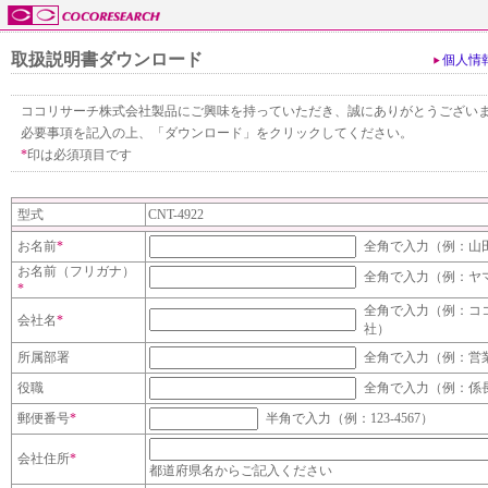
取扱説明書ダウンロード
個人情
ココリサーチ株式会社製品にご興味を持っていただき、誠にありがとうござい
必要事項を記入の上、「ダウンロード」をクリックしてください。
*
印は必須項目です
型式
CNT-4922
お名前
*
全角で入力（例：山
お名前（フリガナ）
全角で入力（例：ヤ
*
全角で入力（例：コ
会社名
*
社）
所属部署
全角で入力（例：営
役職
全角で入力（例：係
郵便番号
*
半角で入力（例：123-4567）
会社住所
*
都道府県名からご記入ください