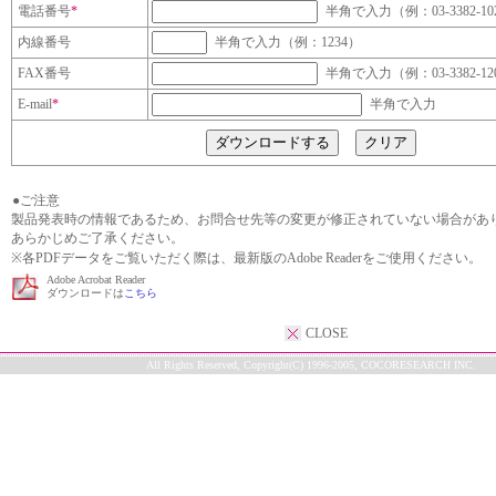
電話番号
*
半角で入力（例：03-3382-10
内線番号
半角で入力（例：1234）
FAX番号
半角で入力（例：03-3382-12
E-mail
*
半角で入力
●ご注意
製品発表時の情報であるため、お問合せ先等の変更が修正されていない場合があ
あらかじめご了承ください。
※各PDFデータをご覧いただく際は、最新版のAdobe Readerをご使用ください。
Adobe Acrobat Reader
ダウンロードは
こちら
CLOSE
All Rights Reserved, Copyright(C) 1996-2005, COCORESEARCH INC.