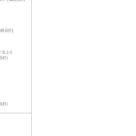
連続点灯)
／立上り
点灯)
点灯)