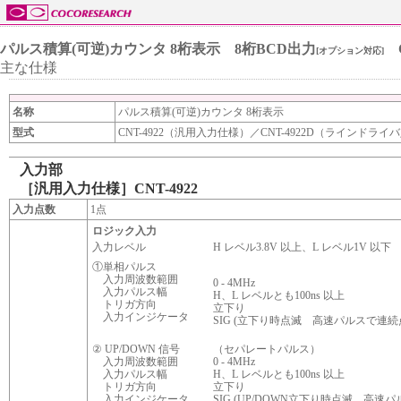
パルス積算(可逆)カウンタ 8桁表示 8桁BCD出力
C
[オプション対応]
主な仕様
名称
パルス積算(可逆)カウンタ 8桁表示
型式
CNT-4922（汎用入力仕様）／CNT-4922D（ラインドラ
入力部
［汎用入力仕様］CNT-4922
入力点数
1点
ロジック入力
入力レベル
H レベル3.8V 以上、L レベル1V 以下
①単相パルス
入力周波数範囲
0 - 4MHz
入力パルス幅
H、L レベルとも100ns 以上
トリガ方向
立下り
入力インジケータ
SIG (立下り時点滅 高速パルスで連続
② UP/DOWN 信号
（セパレートパルス）
入力周波数範囲
0 - 4MHz
入力パルス幅
H、L レベルとも100ns 以上
トリガ方向
立下り
入力インジケータ
SIG (UP/DOWN立下り時点滅 高速