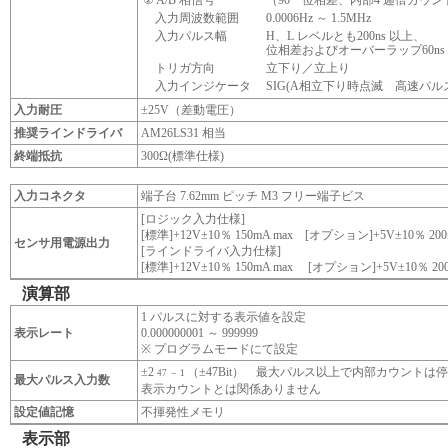
② A/B 相信号
（90゜位相差、内部4 逓倍カウン
入力周波数範囲
0.0006Hz ～ 1.5MHz
入力パルス幅
H、L レベルとも200ns 以上、
位相差およびオーバーラップ60ns
トリガ方向
立下り／立上り
入力インジケータ
SIG(A相立下り時点滅 高速パル
入力耐圧
±25V（差動電圧）
推奨ラインドライバ
AM26LS31 相当
終端抵抗
300Ω(標準仕様)
入力コネクタ
端子台 7.62mm ピッチ M3 フリー端子ビス
[ロジック入力仕様]
[標準]+12V±10％ 150mA max [オプション]+5V±10％ 200
センサ用電源出力
[ラインドライバ入力仕様]
[標準]+12V±10％ 150mA max [オプション]+5V±10％ 200
演算部
1 パルスに対する表示値を設定
表示レート
0.000000001 ～ 999999
※ プログラムモードにて設定
±2
（±47Bit） 最大パルス以上で内部カウントは
47 － 1
最大パルス入力数
表示カウントとは関係ありません
設定値記憶
不揮発性メモリ
表示部