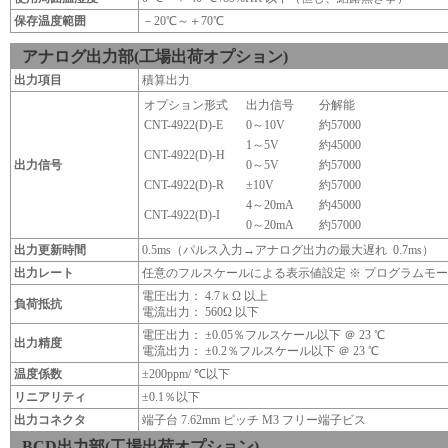
保存温度範囲
－20℃～＋70℃
アナログ出力部(工場出荷オプション)
出力項目
積算出力
オプション形式
出力信号
分解能
CNT-4922(D)-E
0～10V
約57000
1～5V
約45000
CNT-4922(D)-H
出力信号
0～5V
約57000
CNT-4922(D)-R
±10V
約57000
4～20mA
約45000
CNT-4922(D)-I
0～20mA
約57000
出力更新時間
0.5ms（パルス入力→アナログ出力の最大遅れ 0.7ms）
出力レート
任意のフルスケールによる表示値設定 ※ プログラムモ
電圧出力： 4.7ｋΩ 以上
負荷抵抗
電流出力： 560Ω 以下
電圧出力： ±0.05％フルスケール以下 ＠ 23 ℃
出力精度
電流出力： ±0.2％フルスケール以下 ＠ 23 ℃
温度係数
±200ppm/ ℃以下
リニアリティ
±0.1％以下
出力コネクタ
端子台 7.62mm ピッチ M3 フリー端子ビス
BCD出力部(工場出荷オプション)