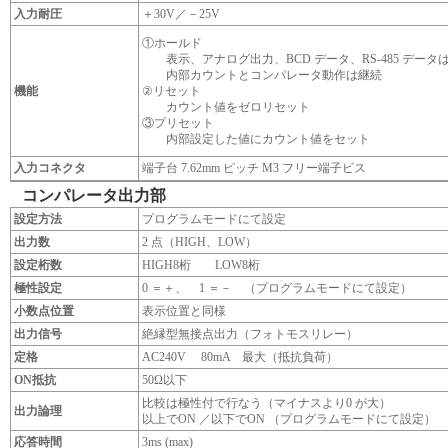
入力耐圧
＋30V／－25V
①ホールド
表示、アナログ出力、BCD データ、RS-485 データ
内部カウントとコンパレータ動作は継続
機能
②リセット
カウント値をゼロリセット
③プリセット
内部設定した値にカウント値をセット
入力コネクタ
端子台 7.62mm ピッチ M3 フリー端子ビス
コンパレータ出力部
設定方法
プログラムモードにて設定
出力数
2 点（HIGH、LOW）
設定桁数
HIGH8桁 LOW8桁
極性設定
0 ＝＋、 1 ＝－ （プログラムモードにて設定）
小数点位置
表示位置と同様
出力信号
絶縁型無接点出力（フォトモスリレー）
定格
AC240V 80mA 最大（抵抗負荷）
ON抵抗
50Ω以下
比較は極性付で行なう（マイナスより0 が大）
出力論理
以上でON ／以下でON （プログラムモードにて設定）
応答時間
3ms (max)