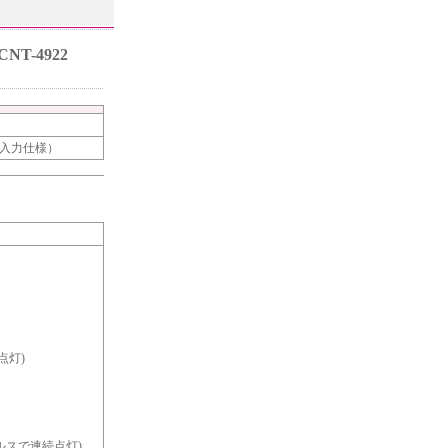
NT-4922
イバ入力仕様）
点灯)
パルスで連続点灯)