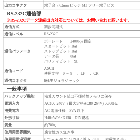
出力コネクタ
端子台 7.62mm ピッチ M3 フリー端子ビス
RS-232C通信部
※RS-232Cデータ連続出力対応については、お問い合わせ願います。
通信方式
調歩同期式
通信レベル
RS-232C
ボーレート 2400bps 固定
スタートビット 1bit
通信パラメータ
ストップビット 1bit
データ長 8bit
パリティビット 無
ASCII
通信コード
使用文字 0 ～ 9 ． LF ． CR
通信コネクタ
6極モジュラジャック
一般事項
バックアップ機能
積算カウント値は不揮発性メモリに保存
電源入力
AC100-240V（最大定格AC80-264V) 50/60Hz
消費電力
AC 電源仕様 8VA 以下
外形寸法
H48×W96×D150 DIN規格
質量
約700g
使用周囲雰囲気
腐食性ガス無き事
使用周囲温湿度
0 ℃～＋ 40 ℃ /85%HR 以下（但し、結露無き事）