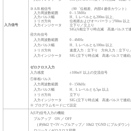
③ A/B 相信号
（90゜位相差、内部4 逓倍カウント）
入力周波数範囲
0 - 1.5MHz
入力パルス幅
H、L レベルとも200ns 以上、
トリガ方向
位相差およびオーバーラップ60ns 以上
入力信号
入力インジケータ
立下り／立上り
SIG(A相立下り時点滅 高速パルスで
④方向信号
入力周波数範囲
0 - 4MHz
入力パルス幅
H、L レベルとも100ns 以上
トリガ方向
速度入力：立下り 方向入力：立下り
入力インジケータ
SIG (立下り時点滅 高速パルスで連続
ゼロクロス入力
入力感度
±100mV 以上の交流信号
①単相パルス
入力周波数範囲
0 - 150kHz
入力パルス幅
H、L レベルとも5μs 以上
トリガ方向
立下り
入力インジケータ
SIG (立下り時点滅 高速パルスで連続
※ プログラムモードにて設定
A(UP)信号入力の機能
プルアップ ON ／ OFF
( 約6kΩ で+5V へプルアップ／ 10kΩ でGND にプルダウン)
ロジック／ゼロクロス切替