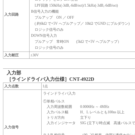
LPF回路 150kHz(-3dB,-6dB/oct)/1.5kHz(-3dB,-6dB/oct)
B信号入力の機能
入力回路
プルアップ ON ／ OFF
( 約6kΩ で+5V へプルアップ／ 10kΩ でGND にプルダウン)
ロジック信号のみ
DOWN信号入力
プルアップ 常時ON (5kΩ で+5V へプルアップ）
ロジック信号のみ
入力耐圧
±30V
入力部
［ラインドライバ入力仕様］CNT-4922D
入力点数
1点
ラインドライバ入力
①単相パルス
入力周波数範囲
0.0006Hz ～ 4MHz
入力パルス幅
H、L レベルとも100ns 以上
トリガ方向
立下り
入力インジケータ
SIG (立下り時点滅 高速パルス
入力信号