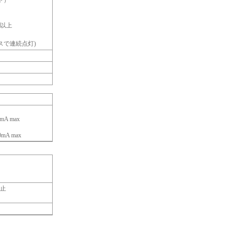
ト）
 以上
スで連続点灯)
mA max
mA max
停止