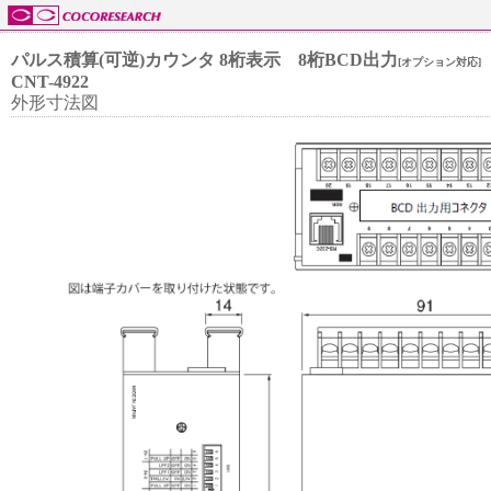
パルス積算(可逆)カウンタ 8桁表示 8桁BCD出力
[オプション対応]
CNT-4922
外形寸法図