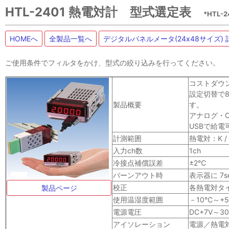
HTL-2401 熱電対計 型式選定表
*HTL
HOMEへ
全製品一覧へ
デジタルパネルメータ(24x48サイズ)
ご使用条件でフィルタをかけ、型式の絞り込みを行ってください。
コストダウン
設定切替で8
製品概要
す。
アナログ・C
USBで給電
計測範囲
熱電対：K / J /
入力ch数
1ch
冷接点補償誤差
±2℃
バーンアウト時
表示器に 7s
校正
各熱電対タ
製品ページ
使用温湿度範囲
－10℃～+
電源電圧
DC+7V～3
アイソレーション
電源／熱電