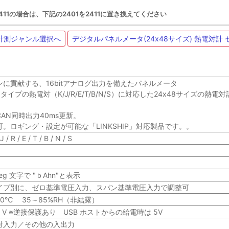
-2411の場合は、下記の2401を2411に置き換えてください
 計測ジャンル選択へ
デジタルパネルメータ(24x48サイズ) 熱電対計
に貢献する、16bitアナログ出力を備えたパネルメータ
タイプの熱電対（K/J/R/E/T/B/N/S）に対応した24x48サイズの熱電対
AN同時出力40ms更新。
可。ロギング・設定が可能な「LINKSHIP」対応製品です。。
 R / E / T / B / N / S
eg 文字で "ｂAhn"と表示
イプ別に、ゼロ基準電圧入力、スパン基準電圧入力で調整可
50℃ 35～85%RH（非結露）
0 V ※逆接保護あり USB ホストからの給電時は 5V
対入力／その他の入出力