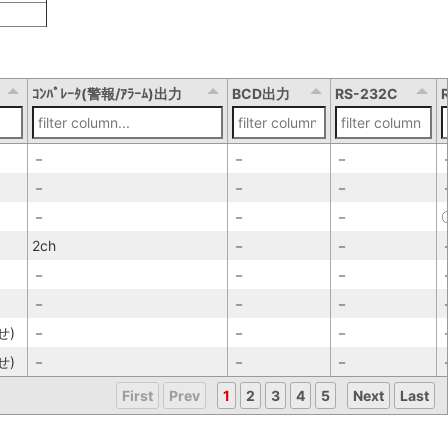
ｺﾝﾊﾟﾚｰﾀ(警報/ｱﾗｰﾑ)出力
BCD出力
RS-232C
－
－
－
－
－
－
－
－
－
2ch
－
－
－
－
－
－
－
－
せ)
－
－
－
せ)
－
－
－
First
Prev
1
2
3
4
5
Next
Last