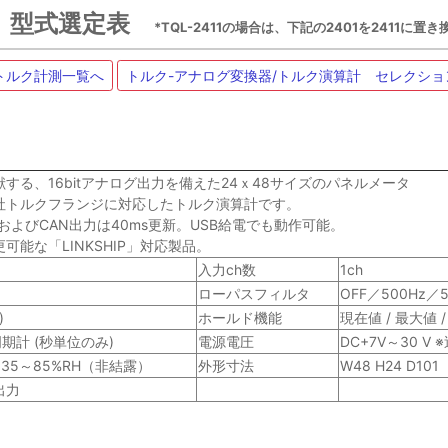
差計 型式選定表
*TQL-2411の場合は、下記の2401を2411に置
トルク計測一覧へ
トルク-アナログ変換器/トルク演算計 セレクショ
する、16bitアナログ出力を備えた24ｘ48サイズのパネルメータ
社トルクフランジに対応したトルク演算計です。
力およびCAN出力は40ms更新。USB給電でも動作可能。
可能な「LINKSHIP」対応製品。
入力ch数
1ch
ローパスフィルタ
OFF／500Hz／5
)
ホールド機能
現在値 / 最大値 
期計 (秒単位のみ)
電源電圧
DC+7V～30 V
35～85%RH（非結露）
外形寸法
W48 H24 D101
出力