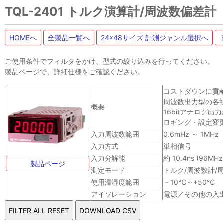
TQL-2401 トルク演算計/周波数偏
HOMEへ
全製品一覧へ
24x48サイズ 計測ジャンル選択へ
ご使用条件でフィルタをかけ、型式の絞り込みを行ってください。
製品ページで、詳細仕様をご確認ください。
コストダウンに貢献
周波数出力型の各
概要
16bitアナログ出
ロギング・設定変更
入力周波数範囲
0.6mHz ～ 1MHz
入力方式
単相信号
入力分解能
約 10.4ns (96MHz
製品ページ
測定モード
トルク/周波数計/周
使用温湿度範囲
－10℃～+50℃ 
アイソレーション
電源／その他の入