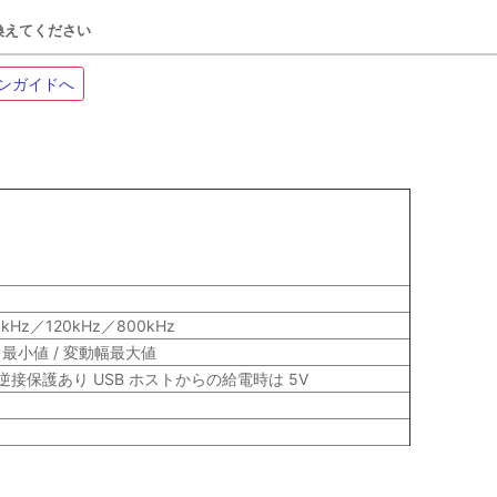
き換えてください
ンガイドへ
kHz／120kHz／800kHz
/ 最小値 / 変動幅最大値
 ※逆接保護あり USB ホストからの給電時は 5V