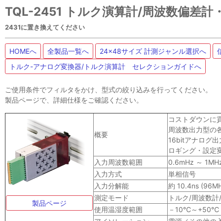
TQL-2451 トルク演算計/周波数偏
2431に置き換えてください
HOMEへ
全製品一覧へ
24x48サイズ 計測ジャンル選択へ
トルク-アナログ変換器/トルク演算計 セレクションガイドへ
ご使用条件でフィルタをかけ、型式の絞り込みを行ってください。
製品ページで、詳細仕様をご確認ください。
コストダウンに貢
周波数出力型の
概要
16bitアナロ
ロギング・設定変
入力周波数範囲
0.6mHz ～ 1MH
入力方式
単相信号
入力分解能
約 10.4ns (96M
測定モード
トルク/周波数計/
製品ページ
使用温湿度範囲
－10℃～+50℃