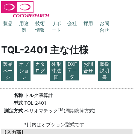
製品
用途
技術
サポ
会社
採用
お問
例
情報
ート
合せ
TQL-2401 主な仕様
製品
オプ
カタ
外形
DXF
お問
取扱
デー
ペー
ショ
ログ
寸法
合せ
説明
タ
ジ
ン
図
書
名称
トルク演算計
型式
TQL-2401
TM
測定方式
ペリオマチック
(周期演算方式)
*[ ]内はオプション型式です
【入力部】