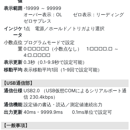
値
表示範囲
-19999 ～ 99999
オーバー表示：OL ゼロ表示：リーディング
ゼロサプレス
インジケ
1点 電源／ホールド／トリガより選択
ータ
小数点位
プログラムモードで設定
置
0:□□□□□（小数点なし） 1:□□□□.□ ～
4:□.□□□□
表示更新
0.3秒（0.1-9.9秒で設定可能）
移動平均
表示移動平均1回（1-9回で設定可能）
【USB通信部】
通信仕様
USB2.0 （USB仮想COMによるシリアルポート通
信 230.4kbps）
通信機能
設定値の書込・読込／測定値連続出力
出力更新
40
ms - 9999.9ms 0.1ms単位で設定可
【一般事項】