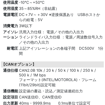
使用温度
-10℃～+50℃
使用湿度
35～85%RH（非結露）
電源電圧
DC＋7V～＋30V ※逆接保護あり USBホストか
らの給電：5V
消費電力
3W以下
アイソレ
汎用入力仕様： 電源／その他の入出力
ーション
ラインドライバ入力仕様 ：電源／周波数信号入力
／その他の入出力
耐電圧
上記アイソレーションの各端子間 DC500V 1分
間
【CANオプション】
通信仕様
CAN2.0B 10k / 20 k / 50 k / 100 k / 250 k /
500 k / 1M bps
フォーマット(INTEL/MOTOROLA)・フレーム
(11bit/29bit)設定可能
通信機能
設定値の書込・読込／測定値連続出力
設定項目
CAN送信ID、CAN受信ID
出力更新
40
ms - 9999.9ms 0.1ms単位で設定可