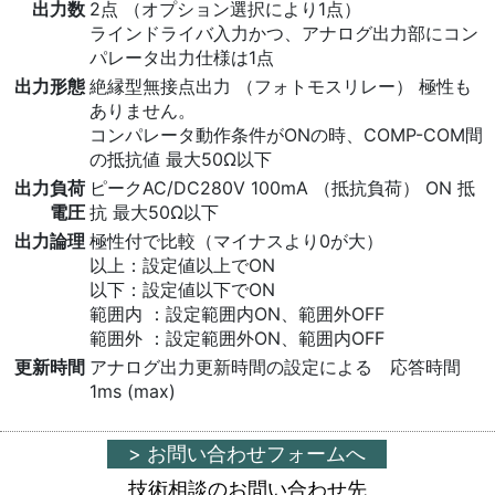
出力数
2点 （オプション選択により1点）
ラインドライバ入力かつ、アナログ出力部にコン
パレータ出力仕様は1点
出力形態
絶縁型無接点出力 （フォトモスリレー） 極性も
ありません。
コンパレータ動作条件がONの時、COMP-COM間
の抵抗値 最大50Ω以下
出力負荷
ピークAC/DC280V 100mA （抵抗負荷） ON 抵
電圧
抗 最大50Ω以下
出力論理
極性付で比較（マイナスより0が大）
以上：設定値以上でON
以下：設定値以下でON
範囲内 ：設定範囲内ON、範囲外OFF
範囲外 ：設定範囲外ON、範囲内OFF
更新時間
アナログ出力更新時間の設定による 応答時間
1ms (max)
> お問い合わせフォームへ
技術相談のお問い合わせ先