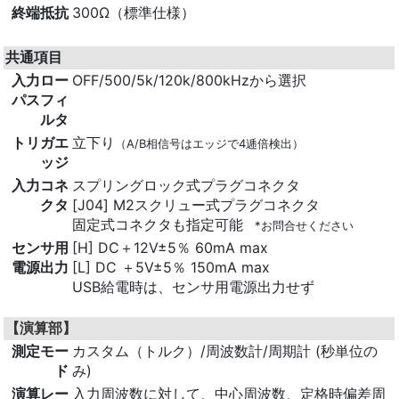
終端抵抗
300Ω（標準仕様）
共通項目
入力ロー
OFF/500/5k/120k/800kHzから選択
パスフィ
ルタ
トリガエ
立下り
（A/B相信号はエッジで4逓倍検出）
ッジ
入力コネ
スプリングロック式プラグコネクタ
クタ
[J04] M2スクリュー式プラグコネクタ
固定式コネクタも指定可能
*お問合せください
センサ用
[H] DC＋12V±5％ 60mA max
電源出力
[L] DC ＋5V±5％ 150mA max
USB給電時は、センサ用電源出力せず
【演算部】
測定モー
カスタム（トルク）/周波数計/周期計 (秒単位の
ド
み)
演算レー
入力周波数に対して、中心周波数、定格時偏差周