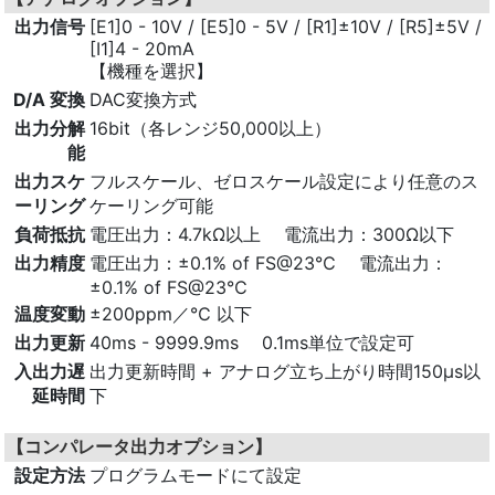
出力信号
[E1]0 - 10V / [E5]0 - 5V / [R1]±10V / [R5]±5V /
[I1]4 - 20mA
【機種を選択】
D/A 変換
DAC変換方式
出力分解
16bit（各レンジ50,000以上）
能
出力スケ
フルスケール、ゼロスケール設定により任意のス
ーリング
ケーリング可能
負荷抵抗
電圧出力：4.7kΩ以上 電流出力：300Ω以下
出力精度
電圧出力：±0.1% of FS@23℃ 電流出力：
±0.1% of FS@23℃
温度変動
±200ppm／℃ 以下
出力更新
40ms - 9999.9ms 0.1ms単位で設定可
入出力遅
出力更新時間 + アナログ立ち上がり時間150μs以
延時間
下
【コンパレータ出力オプション】
設定方法
プログラムモードにて設定