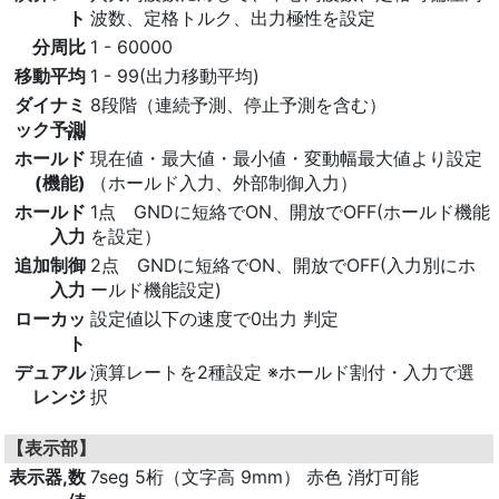
ト
波数、定格トルク、出力極性を設定
分周比
1 - 60000
移動平均
1 - 99(出力移動平均)
ダイナミ
8段階（連続予測、停止予測を含む）
ック予測
TM
ホールド
現在値・最大値・最小値・変動幅最大値より設定
(機能)
（ホールド入力、外部制御入力）
ホールド
1点 GNDに短絡でON、開放でOFF(ホールド機能
入力
を設定）
追加制御
2点 GNDに短絡でON、開放でOFF(入力別にホ
入力
ールド機能設定)
ローカッ
設定値以下の速度で0出力 判定
ト
デュアル
演算レートを2種設定 ※ホールド割付・入力で選
レンジ
択
【表示部】
表示器,数
7seg 5桁（文字高 9mm） 赤色 消灯可能