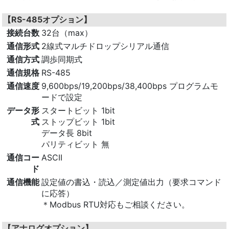
【RS-485オプション】
接続台数
32台（max）
通信形式
2線式マルチドロップシリアル通信
通信方式
調歩同期式
通信規格
RS-485
通信速度
9,600bps/19,200bps/38,400bps プログラムモ
ードで設定
データ形
スタートビット 1bit
式
ストップビット 1bit
データ長 8bit
パリティビット 無
通信コー
ASCII
ド
通信機能
設定値の書込・読込／測定値出力（要求コマンド
に応答）
＊Modbus RTU対応もご相談ください。
【アナログオプション】