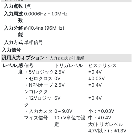
入力点数
1点
入力周波
0.0006Hz - 1.0MHz
数
入力分解
約10.4ns (96MHz)
能
入力方式
単相信号
入力信号
汎用入力オプション
： 入力と出力が非絶縁
レベル,感
信号
トリガレベル
ヒステリシス
度
・5Vロジック
2.5V
±0.4V
・ゼロクロス
0V
±0.03V
・NPNオープ
2.5V
±0.4V
ンコレクタ
・12Vロジッ
6V
±0.4V
ク
・入力カスタ
0～9.0V
小：±0.03V
マイズ信号
10mV単位で設
中：±0.4V
定
大(トリガレベル
4.7V以下)：±1.3V