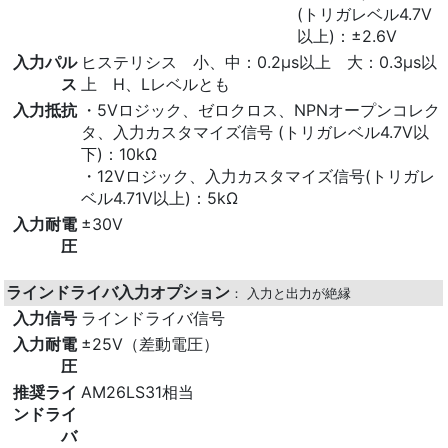
(トリガレベル4.7V
以上)：±2.6V
入力パル
ヒステリシス 小、中：0.2μs以上 大：0.3μs以
ス
上 H、Lレベルとも
入力抵抗
・5Vロジック、ゼロクロス、NPNオープンコレク
タ、入力カスタマイズ信号 (トリガレベル4.7V以
下)：10kΩ
・12Vロジック、入力カスタマイズ信号(トリガレ
ベル4.71V以上)：5kΩ
入力耐電
±30V
圧
ラインドライバ入力オプション
： 入力と出力が絶縁
入力信号
ラインドライバ信号
入力耐電
±25V（差動電圧）
圧
推奨ライ
AM26LS31相当
ンドライ
バ