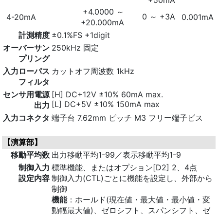
+4.0000 ～
0 ～ +3A
4-20mA
0.001mA
+20.000mA
計測精度
±0.1%FS +1digit
オーバーサン
250kHz 固定
プリング
入力ローパス
カットオフ周波数 1kHz
フィルタ
センサ用電源
[H] DC+12V ±10% 60mA max.
[L] DC+5V ±10% 150mA max
出力
入力コネクタ
端子台 7.62mm ピッチ M3 フリー端子ビス
【演算部】
移動平均数
出力移動平均1-99／表示移動平均1-9
制御入力
標準機能、またはオプション[D2] 2、4点
設定内容
制御入力(CTL)ごとに機能を設定し、外部から
制御
機能
：ホールド(現在値・最大値・最小値・変
動幅最大値)、ゼロシフト、スパンシフト、ゼ