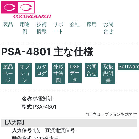
製品
用途
技術
サポ
会社
採用
お問
例
情報
ート
合せ
PSA-4801 主な仕様
製品
オプ
カタ
外形
DXF
お問
取扱
Softwar
デー
ペー
ショ
ログ
寸法
合せ
説明
タ
ジ
ン
図
書
名称
熱電対計
型式
PSA-4801
*[ ]内はオプション型式です
【入力部】
入力信号
1点 直流電流信号
動作方式
ΔΣ積分方式