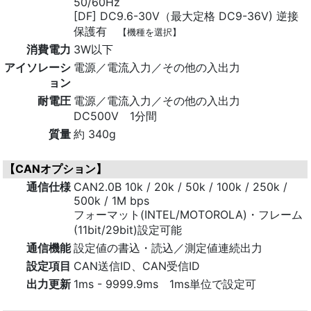
50/60Hz
[DF] DC9.6-30V（最大定格 DC9-36V) 逆接
保護有
【機種を選択】
消費電力
3W以下
アイソレーシ
電源／電流入力／その他の入出力
ョン
耐電圧
電源／電流入力／その他の入出力
DC500V 1分間
質量
約 340g
【CANオプション】
通信仕様
CAN2.0B 10k / 20k / 50k / 100k / 250k /
500k / 1M bps
フォーマット(INTEL/MOTOROLA)・フレーム
(11bit/29bit)設定可能
通信機能
設定値の書込・読込／測定値連続出力
設定項目
CAN送信ID、CAN受信ID
出力更新
1ms - 9999.9ms 1ms単位で設定可