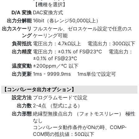
【機種を選択】
D/A 変換
DAC変換方式
出力分解能
16bit（各レンジ50,000以上）
出力スケーリ
フルスケール、ゼロスケール設定で任意のス
ング
ケーリング可能
負荷抵抗
電圧出力：4.7kΩ以上 電流出力：300Ω以下
出力精度
電圧出力：±0.1% of FS@23℃ 電流出力：
±0.1% of FS@23℃
温度変動
±200ppm／℃ 以下
出力更新
1ms - 9999.9ms 1ms単位で設定可
【コンパレータ出力オプション】
設定方法
プログラムモードで設定
出力数
2-4点 （型式による）
出力形態
絶縁型無接点出力 （フォトモスリレー） 極性
なし
コンパレータ動作条件がONの時、COMP-
COM間の抵抗値：50Ω以下