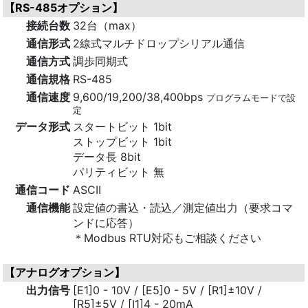
【RS-485オプション】
接続台数
32台（max）
通信形式
2線式マルチドロップシリアル通信
通信方式
調歩同期式
通信規格
RS-485
通信速度
9,600/19,200/38,400bps
プログラムモードで設
定
データ形式
スタートビット 1bit
ストップビット 1bit
データ長 8bit
パリティビット 無
通信コード
ASCII
通信機能
設定値の書込・読込／測定値出力（要求コマ
ンドに応答）
＊Modbus RTU対応もご相談ください
【アナログオプション】
出力信号
[E1]0 - 10V / [E5]0 - 5V / [R1]±10V /
[R5]±5V / [I1]4 - 20mA