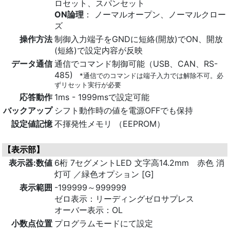
ロセット、スパンセット
ON論理
： ノーマルオープン、ノーマルクロー
ズ
操作方法
制御入力端子をGNDに短絡(開放)でON、開放
(短絡)で設定内容が反映
データ通信
通信でコマンド制御可能（USB、CAN、RS-
485)
*通信でのコマンドは端子入力では解除不可。必
ずリセット実行が必要
応答動作
1ms - 1999msで設定可能
バックアップ
シフト動作時の値を電源OFFでも保持
設定値記憶
不揮発性メモリ （EEPROM）
【表示部】
表示器:数値
6桁 7セグメントLED 文字高14.2mm 赤色 消
灯可 ／緑色オプション [G]
表示範囲
-199999～999999
ゼロ表示：リーディングゼロサプレス
オーバー表示：OL
小数点位置
プログラムモードにて設定