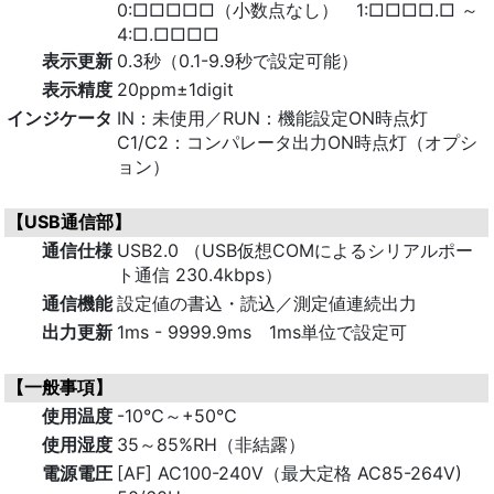
0:□□□□□（小数点なし） 1:□□□□.□ ～
4:□.□□□□
表示更新
0.3秒（0.1-9.9秒で設定可能）
表示精度
20ppm±1digit
インジケータ
IN：未使用／RUN：機能設定ON時点灯
C1/C2：コンパレータ出力ON時点灯（オプシ
ョン）
【USB通信部】
通信仕様
USB2.0 （USB仮想COMによるシリアルポー
ト通信 230.4kbps）
通信機能
設定値の書込・読込／測定値連続出力
出力更新
1ms - 9999.9ms 1ms単位で設定可
【一般事項】
使用温度
-10℃～+50℃
使用湿度
35～85%RH（非結露）
電源電圧
[AF] AC100-240V（最大定格 AC85-264V)