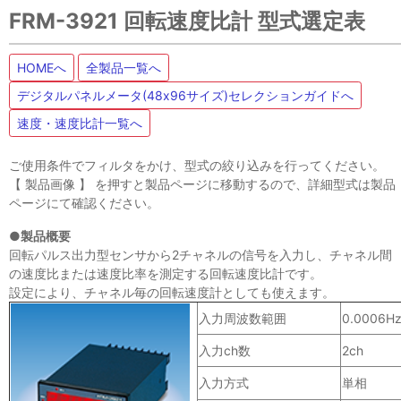
FRM-3921 回転速度比計 型式選定表
HOMEへ
全製品一覧へ
デジタルパネルメータ(48x96サイズ)セレクションガイドへ
速度・速度比計一覧へ
ご使用条件でフィルタをかけ、型式の絞り込みを行ってください。
【 製品画像 】 を押すと製品ページに移動するので、詳細型式は製品
ページにて確認ください。
●製品概要
回転パルス出力型センサから2チャネルの信号を入力し、チャネル間
の速度比または速度比率を測定する回転速度比計です。
設定により、チャネル毎の回転速度計としても使えます。
入力周波数範囲
0.0006H
入力ch数
2ch
入力方式
単相