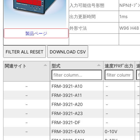
入力可能信号形態
NPNｵｰﾌﾟﾝｺ
出力更新時間
1ms
外形寸法
W96 H48
製品ページ
関連サイト
型式
速度ｱﾅﾛｸﾞ出力
速
－
FRM-3921-A10
－
－
FRM-3921-A11
－
－
FRM-3921-A20
－
－
FRM-3921-A23
－
－
FRM-3921-DF
－
－
FRM-3921-EA10
0-10V