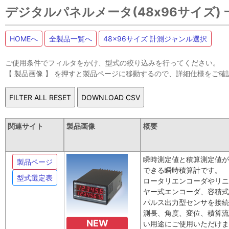
デジタルパネルメータ(48x96サイズ) 
HOMEへ
全製品一覧へ
48x96サイズ 計測ジャンル選択
ご使用条件でフィルタをかけ、型式の絞り込みを行ってください。
【 製品画像 】 を押すと製品ページに移動するので、詳細仕様をご確
関連サイト
製品画像
概要
瞬時測定値と積算測定値が
製品ページ
できる瞬時積算計です。
型式選定表
ロータリエンコーダやリニ
ヤー式エンコーダ、容積式
パルス出力型センサを接続
測長、角度、変位、積算流
NEW
い用途にご使用いただけま