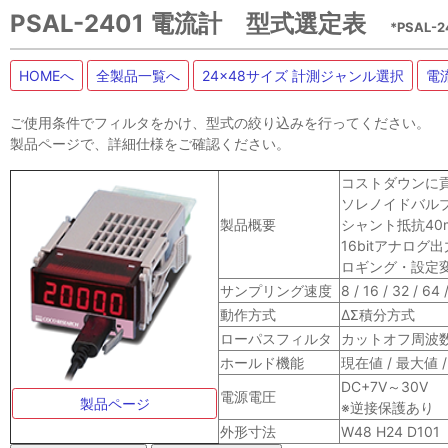
PSAL-2401 電流計 型式選定表
*PSAL
HOMEへ
全製品一覧へ
24x48サイズ 計測ジャンル選択
電
ご使用条件でフィルタをかけ、型式の絞り込みを行ってください。
製品ページで、詳細仕様をご確認ください。
コストダウンに貢
ソレノイドバル
製品概要
シャント抵抗4
16bitアナログ
ロギング・設定変
サンプリング速度
8 / 16 / 32 / 6
動作方式
ΔΣ積分方式
ローパスフィルタ
カットオフ周波数 
ホールド機能
現在値 / 最大値 
DC+7V～30V
電源電圧
製品ページ
※逆接保護あり 
外形寸法
W48 H24 D101