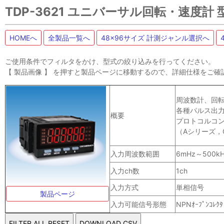
TDP-3621 ユニバーサル回転・速度計
HOMEへ
全製品一覧へ
48x96サイズ 計測ジャンル選択へ
ご使用条件でフィルタをかけ、型式の絞り込みを行ってください。
【 製品画像 】 を押すと製品ページに移動するので、詳細仕様をご確
周波数計、回
各種パルス出
概要
プロトコルコン
（Aシリーズ，
入力周波数範囲
6mHz～500k
入力ch数
1ch
入力方式
単相信号
製品ページ
入力可能信号形態
NPNｵｰﾌﾟﾝｺﾚｸﾀ 