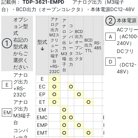
記載例：
TDP-3621-EMPD
アナログ出力（M3端子
台）・BCD出力（オープンコレクタ）・本体電源DC12-48V
オプシ
②
アナ
本体電源
ア
ログ
ョン型
コ
ナ
ACフリ
出力
ン
ロ
BCD
式
M2ス
（AC100
A
出力
パ
グ
右記の
クリ
BCD
①
型式
型式
オー
レ
出
240V）
RS-
出力
ュー
型式表
プン
ー
485
↓
力
↓
レス
TTL
DCフリ
からご
コレ
タ
M3
端子
ー
端
クタ
出
選択く
台
D
子
（DC12-
力
ださい
+RS-
台
48V）
232C
アナロ
E
○
E
グ出力
E
EC
○
○
EC
+RS-
EP
○
○
EP
232C
アナロ
ET
○
○
ET
グ出力
EM
○
EM
EM
M3端子
EMC
○
○
EMC
台
EMP
○
○
EMP
コンパ
EMT
○
○
EMT
レータ