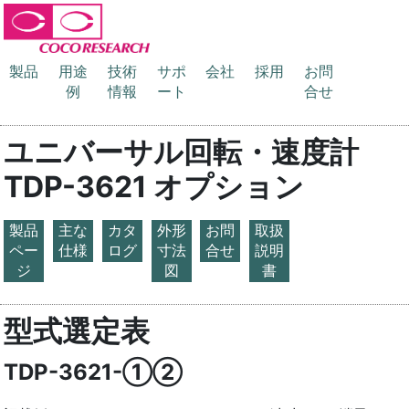
製品
用途
技術
サポ
会社
採用
お問
例
情報
ート
合せ
ユニバーサル回転・速度計
TDP-3621 オプション
製品
主な
カタ
外形
お問
取扱
ペー
仕様
ログ
寸法
合せ
説明
ジ
図
書
型式選定表
TDP-3621-①②