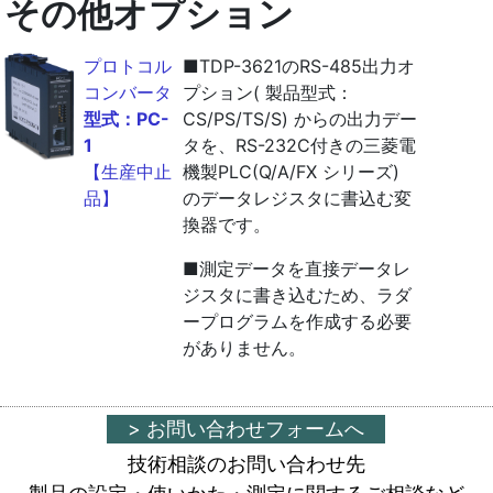
その他オプション
プロトコル
■TDP-3621のRS-485出力オ
コンバータ
プション( 製品型式：
型式：PC-
CS/PS/TS/S) からの出力デー
1
タを、RS-232C付きの三菱電
【生産中止
機製PLC(Q/A/FX シリーズ)
品】
のデータレジスタに書込む変
換器です。
■測定データを直接データレ
ジスタに書き込むため、ラダ
ープログラムを作成する必要
がありません。
> お問い合わせフォームへ
技術相談のお問い合わせ先