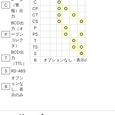
C
○
C
（警
C
CP
○
○
CP
報）出
CT
○
○
CT
力
CS
○
○
CS
BCD出
P
○
P
力（オ
ープン
PS
○
○
PS
P
コレク
T
○
T
タ）
TS
○
○
TS
BCD出
S
○
S
力
T
オプションなし・表示のみ
B
（TTL）
S
RS-485
オプシ
ョンな
B
し。表
示のみ