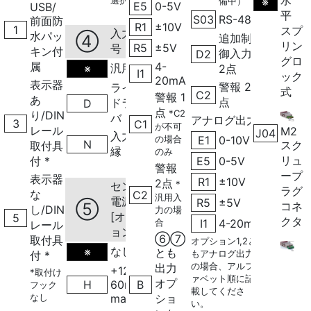
備中）
※
E5
0-5V
USB/
平
S03
RS-485
前面防
R1
±10V
1
スプ
入力信
水パッ
④
追加制
リン
R5
±5V
号
キン付
御入力
D2
グロ
属
4-
汎用
※
2点
I1
ック
20mA
表示器
警報 2
ライン
式
C2
警報 1
あ
点
ドライ
D
点
*C2
り/DIN
バ
アナログ出力
3
C1
が不可
レール
M2
J04
入力絶
の場合
E1
0-10V
N
スク
取付具
縁
のみ
リュ
付 *
E5
0-5V
警報
ープ
表示器
R1
±10V
2点
*
センサ
ラグ
な
C2
汎用入
電源
R5
±5V
⑤
コネ
し/DIN
力の場
[オプシ
5
クタ
合
I1
4-20mA
レール
ョン]
⑥⑦
取付具
オプション1,2と
なし
※
とも
もアナログ出力
付 *
の場合、アルフ
出力
+12V
*取付け
ァベット順に記
オプ
H
60mA
B
フック
載してくださ
なし
max
ショ
い。