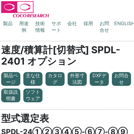
製品
用途
技術
サポ
会社
採用
お問
ENGLIS
例
情報
ート
合せ
速度/積算計[切替式] SPDL-
2401 オプション
製品ペ
主な仕
カタロ
外形寸
DXFデ
お問合
ージ
様
グ
法図
ータ
せ
取扱説
ソフト
明書
ウェア
型式選定表
SPDL-24①②③④⑤-⑥⑦-⑧⑨