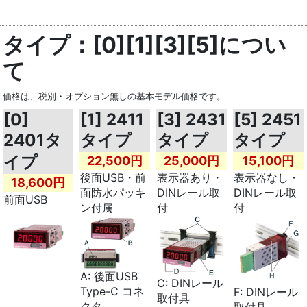
タイプ：[0][1][3][5]につい
て
価格は、税別・オプション無しの基本モデル価格です。
[0]
[1] 2411
[3] 2431
[5] 2451
2401タ
タイプ
タイプ
タイプ
イプ
22,500円
25,000円
15,100円
後面USB・前
表示器あり・
表示器なし・
18,600円
面防水パッキ
DINレール取
DINレール取
前面USB
ン付属
付
付
A: 後面USB
C: DINレール
Type-C コネ
F: DINレール
取付具
クタ