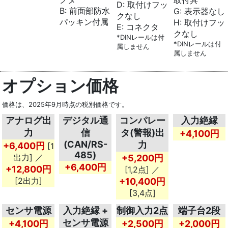
取付具
D: 取付けフッ
B: 前面部防水
G: 表示器なし
クなし
パッキン付属
H: 取付けフッ
E: コネクタ
クなし
*DINレールは付
*DINレールは付
属しません
属しません
オプション価格
価格は、2025年9月時点の税別価格です。
アナログ出
デジタル通
コンパレー
入力絶縁
力
信
タ(警報)出
+4,100円
(CAN/RS-
力
+6,400円
[1
485)
出力] ／
+5,200円
+6,400円
+12,800円
[1,2点] ／
[2出力]
+10,400円
[3,4点]
センサ電源
入力絶縁 +
制御入力2点
端子台2段
センサ電源
+4,100円
+2,500円
+2,000円