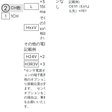
ンな
+5V
記載例）
L
150mA
し
○E1I1（EがIより
②
CH数
も先）×I1E1
max
1
1CH
その他
の電圧
HxxV
xxV
（ご
相談くだ
さい)
その他の電圧
記載例
H24V
+24V
H3R3V
+3.3V
*センサ電源オプシ
ョンの端子配列は、
他のオプションによ
り搭載位置が異なり
ます。 センサ電源
オプションをご希望
の場合は、事前連絡
をお願いいたしま
す。