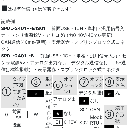
■
は標準仕様（※は省略できます）
記載例：
SPDL-2401H-E1S01
前面USB・1CH・単相・汎用信号入
力・センサ電源12V・アナログ出力0-10V(40ms-更新)・
CAN通信(40ms-更新)・表示器赤・スプリングロック式コネ
クタ
SPDL-2401L-B
前面USB・1CH・単相・汎用信号入力・セ
ンサ電源5V・アナログ出力なし・デジタル通信なし（USB通
信は標準搭載）・表示器赤・スプリングロック式コネクタ
タイプ
単相・
オプ
オプシ
表示
③
⑦
⑧
⑥
(下図
A/B相
ショ
ョン2
器色
①
ご参照
ン1
デジタル通信
単相
赤
※
※
くださ
アナログ出
なし
※
A/B
い）
力
相
*ラ
端子
S01
CAN
前面
インドラ
なし
⑨
※
台形
0
W
Modbus
USB
イバ入力
状
E1
0-10V
S02
RTU
との同時
（準
後面
水
選択不可