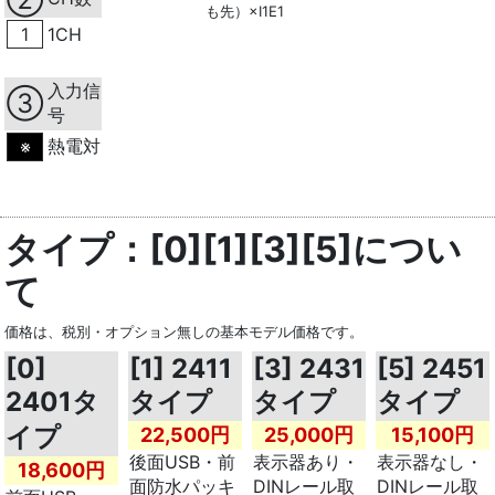
も先）×I1E1
1
1CH
入力信
③
号
熱電対
※
タイプ：[0][1][3][5]につい
て
価格は、税別・オプション無しの基本モデル価格です。
[0]
[1] 2411
[3] 2431
[5] 2451
2401タ
タイプ
タイプ
タイプ
イプ
22,500円
25,000円
15,100円
後面USB・前
表示器あり・
表示器なし・
18,600円
面防水パッキ
DINレール取
DINレール取