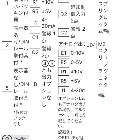
R1
±10V
1
スプ
水パッ
追加制
リン
R5
±5V
キン付
御入力
D2
グロ
属
4-
2点
I1
ック
20mA
表示器
警報 2
式
C2
警報 1
あ
点
C1
点
り/DIN
アナログ出力
M2
J04
3
レール
警報
スク
C2
E1
0-10V
取付具
2点
リュ
付 *
E5
0-5V
④⑤
ープ
とも
表示器
ラグ
R1
±10V
出力
な
コネ
R5
±5V
オプ
し/DIN
B
クタ
5
ショ
I1
4-20mA
レール
ンな
取付具
オプション1,2と
し
もアナログ出力
付 *
の場合、アルフ
*取付け
ァベット順に記
フック
載してくださ
なし
い。
記載例）
○E1I1（EがIより
②
CH数