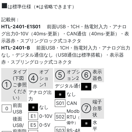
■
は標準仕様（※は省略できます）
記載例：
HTL-2401-E1S01
前面USB・1CH・熱電対入力・アナロ
グ出力0-10V（40ms-更新）・CAN通信（40ms-更新）・表
示器赤・スプリングロック式コネクタ
HTL-2401-B
前面USB・1CH・熱電対入力・アナログ出力
なし・デジタル通信なし（USB通信は標準搭載）・表示器
赤・スプリングロック式コネクタ
タイプ
オプ
オプシ
表示
⑤
⑥
④
(下図
ショ
ョン2
器色
①
ご参照
ン1
デジタル通信
赤
※
くださ
アナログ出
なし
※
い）
力
端子
S01
CAN
前面
なし
⑦
※
台形
0
Modbus
USB
状
E1
0-10V
S02
RTU
（準
後面
水
備中）
※
E5
0-5V
USB/
平
S03
RS-485
前面防