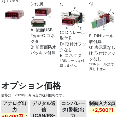
前面USB
ン付属
付
付
A: 後面USB
C: DINレール
Type-C コネ
F: DINレール
取付具
クタ
取付具
D: 取付けフッ
B: 前面部防水
G: 表示器なし
クなし
パッキン付属
H: 取付けフッ
E: コネクタ
クなし
*DINレールは付
*DINレールは付
属しません
属しません
オプション価格
価格は、2026年3月時点の税別価格です。
アナログ出
デジタル通
コンパレー
制御入力2点
力
信
タ(警報)出
+2,500円
(CAN/RS-
力
+6,400円
[1