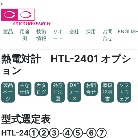
>
製品
用途
技術
サポ
会社
採用
お問
ENGLIS
例
情報
ート
合せ
熱電対計 HTL-2401 オプシ
ョン
製品
主な
カタ
外形
DXF
お問
取扱
ソフ
デー
ペー
仕様
ログ
寸法
合せ
説明
トウ
タ
ジ
図
書
ェア
型式選定表
HTL-24①②③-④⑤-⑥⑦