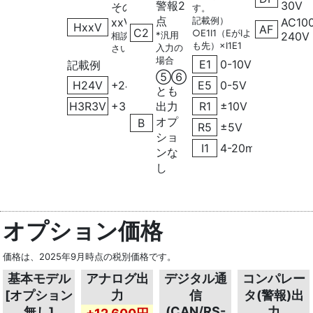
警報2
30V
その他
す。
点
記載例）
xxV
AC10
（ご
HxxV
AF
C2
○E1I1（EがIより
*汎用
240V
相談くだ
も先）×I1E1
入力の
さい)
場合
E1
0-10V
記載例
⑤⑥
H24V
+24V
E5
0-5V
とも
H3R3V
+3.3V
出力
R1
±10V
オプ
B
R5
±5V
ショ
I1
4-20mA
ンな
し
オプション価格
価格は、2025年9月時点の税別価格です。
基本モデル
アナログ出
デジタル通
コンパレー
[オプション
力
信
タ(警報)出
(CAN/RS-
無し]
力