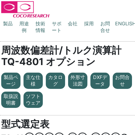
製品
用途
技術
サポ
会社
採用
お問
ENGLIS
例
情報
ート
合せ
周波数偏差計/トルク演算計
TQ-4801 オプション
製品ペ
主な仕
カタロ
外形寸
DXFデ
お問合
ージ
様
グ
法図
ータ
せ
取扱説
ソフト
明書
ウェア
型式選定表