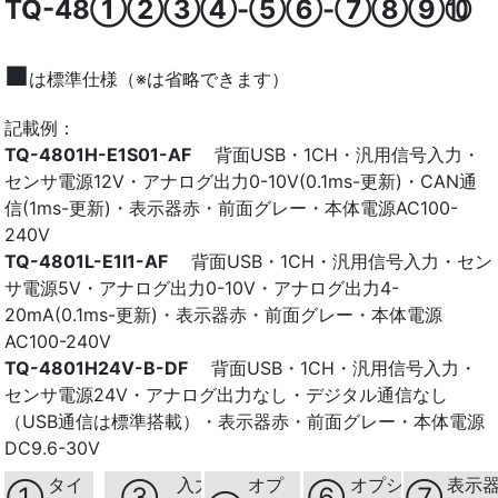
TQ-48①②③④-⑤⑥-⑦⑧⑨⑩
■
は標準仕様（※は省略できます）
記載例：
TQ-4801H-E1S01-AF
背面USB・1CH・汎用信号入力・
センサ電源12V・アナログ出力0-10V(0.1ms-更新)・CAN通
信(1ms-更新)・表示器赤・前面グレー・本体電源AC100-
240V
TQ-4801L-E1I1-AF
背面USB・1CH・汎用信号入力・セン
サ電源5V・アナログ出力0-10V・アナログ出力4-
20mA(0.1ms-更新)・表示器赤・前面グレー・本体電源
AC100-240V
TQ-4801H24V-B-DF
背面USB・1CH・汎用信号入力・
センサ電源24V・アナログ出力なし・デジタル通信なし
（USB通信は標準搭載）・表示器赤・前面グレー・本体電源
DC9.6-30V
タイ
入力信
オプ
オプショ
表示
①
③
⑥
⑦