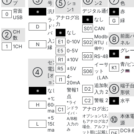
⑤
プ
号
ショ
ン2
色
ン1
背面
デジタル通信
汎用
赤
※
※
0
USB
アナログ出
なし
※
ライン
緑
G
力
ドライ
D
S01
CAN
CH
なし
※
バ
②
前面
Modbus
数
⑧
入力絶
E1
0-10V
S02
RTU
ネル
（準
N
1
1CH
縁
備中）
グレ
E5
0-5V
※
S03
RS-485
R1
±10V
センサ
青/ピ
イーサネ
K1
R5
±5V
電源
ク
④
ット
S06
[オプシ
4-
（LAN）
I1
ョン]
20mA
追加制御
端子
⑨
D2
警報1
なし
※
入力 2点
形状
点
+12V
警報 2点
C2
水平
※
*ライ
H
60mA
ンドラ
アナログ出力
C1
max
イバ・
本体
オプション1,2と
+5V
⑩
A/B相
もアナログ出力の
源
L
150mA
入力の
場合、アルファベ
max
み
DC9.6
ット順に記載しま
DF