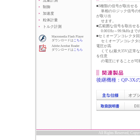
流量計測
■3種類の信号が取出せる
制御
単相のロジック信号の他
加速度
が取り出
粒体計量
せます。
■広範囲な信号を取出せる
トルク計測
0.001Hz～99.9kH
■セミオープンコレクタ
Macromedia Flash Player
ダウンロードは
こちら
セミオープンコレクタ出
電圧が高
Adobe Acrobat Reader
ダウンロードは
こちら
くても(最大35V)正常
を任意
の電圧にすることが可
後継機種：QP-3X
All Rights Reserved, Co