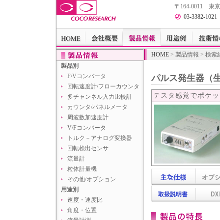
〒164-0011
03-3382-1021
HOME
> 製品情報 > 検
製品別
F/Vコンバータ
パルス発生器（
回転速度計/フローカウンタ
テスタ感覚でポケッ
多チャンネル入力比較計
カウンタ/パネルメータ
周波数加速度計
V/Fコンバータ
トルク－アナログ変換器
回転検出センサ
流量計
粒体計量機
その他/オプション
用途別
速度・速度比
角度・位置