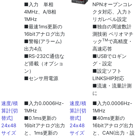
■入力 単相
NPNオープンコレ
4MHz、A/B相
クタ対応、入力ト
1MHz
リガレベル設定
■最速1ms更新の
■独自の周波数計
16bitアナログ出力
測技術 ペリオマチ
TM
■警報(アラーム)
ック
で高精度・
出力4点
高速応答
■RS-232C通信な
■USBでロギン
ど搭載（オプショ
グ・設定
ン）
■設定ソフト
■センサ用電源
LINKSHIP対応
■流速・流量計測
に
速度/積
■入力0.0006Hz-
速度/積
■入力0.0006Hz-
算計[切
1MHz
算計[切
1MHz
替式]
■0.1ms更新の
替式]
■40ms更新の
24x48
16bitアナログ出力
24x48
16bitアナログ出力
サイズ
と、1ms更新の
サイズ
と、CAN(出力・設