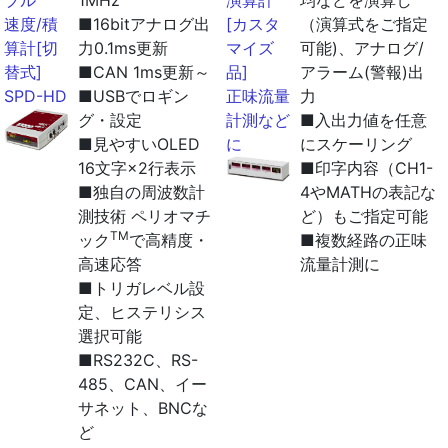
ブル
1MHz
演算計
均などを演算し
速度/積
■16bitアナログ出
[カスタ
（演算式をご指定
算計[切
力0.1ms更新
マイズ
可能)、アナログ/
替式]
■CAN 1ms更新～
品]
アラーム(警報)出
SPD-HD
■USBでロギン
正味流量
力
グ・設定
計測など
■入出力値を任意
■見やすいOLED
に
にスケーリング
16文字×2行表示
■印字内容（CH1-
■独自の周波数計
4やMATHの表記な
測技術 ペリオマチ
ど）もご指定可能
TM
ック
で高精度・
■複数経路の正味
高速応答
流量計測に
■トリガレベル設
定、ヒステリシス
選択可能
■RS232C、RS-
485、CAN、イー
サネット、BNCな
ど