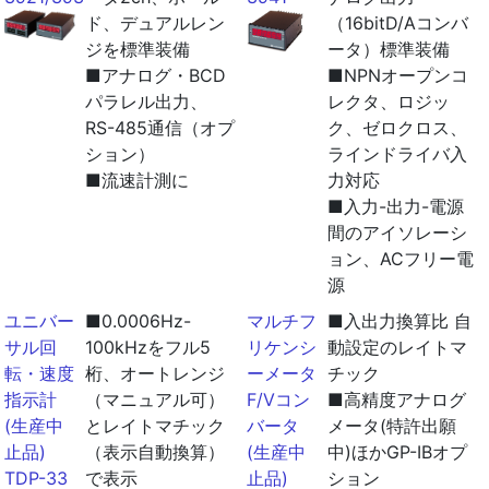
ド、デュアルレン
（16bitD/Aコンバ
ジを標準装備
ータ）標準装備
■アナログ・BCD
■NPNオープンコ
パラレル出力、
レクタ、ロジッ
RS-485通信（オプ
ク、ゼロクロス、
ション）
ラインドライバ入
■流速計測に
力対応
■入力-出力-電源
間のアイソレーシ
ョン、ACフリー電
源
ユニバー
■0.0006Hz-
マルチフ
■入出力換算比 自
サル回
100kHzをフル5
リケンシ
動設定のレイトマ
転・速度
桁、オートレンジ
ーメータ
チック
指示計
（マニュアル可）
F/Vコン
■高精度アナログ
(生産中
とレイトマチック
バータ
メータ(特許出願
止品)
（表示自動換算）
(生産中
中)ほかGP-IBオプ
TDP-33
で表示
止品)
ション