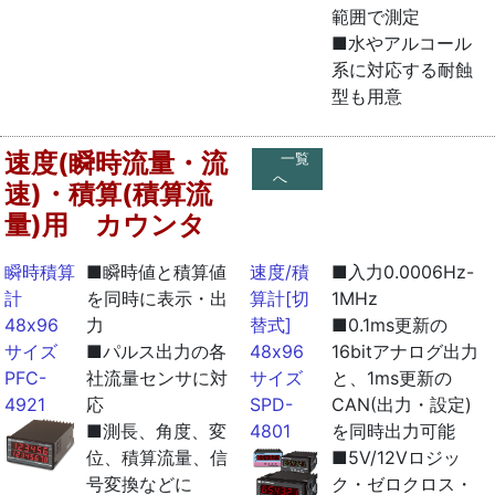
範囲で測定
■水やアルコール
系に対応する耐蝕
型も用意
速度(瞬時流量・流
一覧
へ
速)・積算(積算流
量)用 カウンタ
瞬時積算
■瞬時値と積算値
速度/積
■入力0.0006Hz-
計
を同時に表示・出
算計[切
1MHz
48x96
力
替式]
■0.1ms更新の
サイズ
■パルス出力の各
48x96
16bitアナログ出力
PFC-
社流量センサに対
サイズ
と、1ms更新の
4921
応
SPD-
CAN(出力・設定)
■測長、角度、変
4801
を同時出力可能
位、積算流量、信
■5V/12Vロジッ
号変換などに
ク・ゼロクロス・