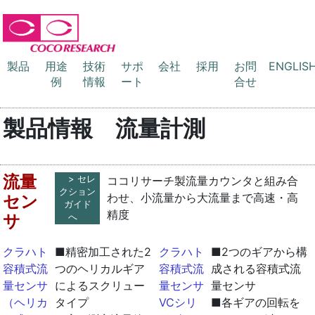
製品
用途
技術
サポ
会社
採用
お問
ENGLIS
例
情報
ート
合せ
製品情報 流量計測
流量
> セレ
ココリサーチ製流量カウンタと組み合
クション
わせ、小流量から大流量まで高速・高
セン
ガイド
精度
サ
へ
クラハト
■精密加工された2
クラハト
■2つのギアから構
容積式流
つのヘリカルギア
容積式流
成される容積式流
量センサ
によるスクリュー
量センサ
量センサ
（ヘリカ
タイプ
VCシリ
■各ギアの回転を