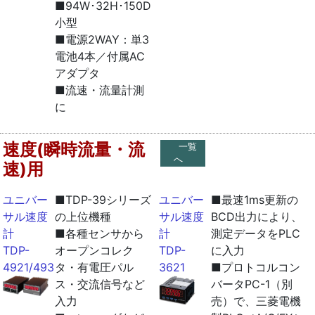
■94W･32H･150D
小型
■電源2WAY：単3
電池4本／付属AC
アダプタ
■流速・流量計測
に
速度(瞬時流量・流
一覧
へ
速)用
ユニバー
■TDP-39シリーズ
ユニバー
■最速1ms更新の
サル速度
の上位機種
サル速度
BCD出力により、
計
■各種センサから
計
測定データをPLC
TDP-
オープンコレク
TDP-
に入力
4921/4931
タ・有電圧パル
3621
■プロトコルコン
ス・交流信号など
バータPC-1（別
入力
売）で、三菱電機