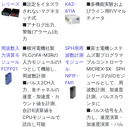
シリーズ
■設定をイタズラ
KAZ-
■多機能実験およ
されないマグネタ
811A
びライン用F/Vマル
ッチ式
チメータ
■アナログ出力、
警報(アラーム)出
力
周波数入
■横河電機社製
SPH用周
■富士電機システ
力演算モ
PLCのFA-M3Rの
波数計測
ムズ製プログラマ
ジュール
入力モジュールの1
モジュー
ブルコントローラ
FCFP21
つとして機能し、
ル
MICREX-SX SPH
周波数計測
NP1F-
シリーズのI/Oモジ
■パルス2CH入
FM1
ュールとして、周
力、各チャネルの
波数計測、加速度
速度・加速度・カ
計測、パルスカウ
ウント値を計測、
ンタに
合計6演算値を
■パルス信号を入
CPUモジュールで
力し、速度演算・
読出し可能
加速度演算・パル