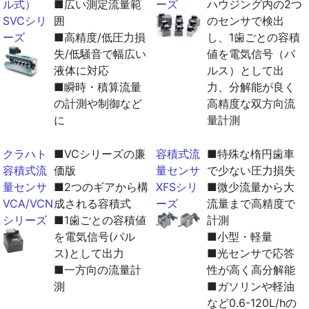
ル式）
■広い測定流量範
ーズ
ハウジング内の2つ
SVCシリ
囲
のセンサで検出
ーズ
■高精度/低圧力損
し、1歯ごとの容積
失/低騒音で幅広い
値を電気信号（パ
液体に対応
ルス）として出
■瞬時・積算流量
力、分解能が良く
の計測や制御など
高精度な双方向流
に
量計測
クラハト
■VCシリーズの廉
容積式流
■特殊な楕円歯車
容積式流
価版
量センサ
で少ない圧力損失
量センサ
■2つのギアから構
XFSシリ
■微少流量から大
VCA/VCN
成される容積式
ーズ
流量まで高精度で
シリーズ
■1歯ごとの容積値
計測
を電気信号(パル
■小型・軽量
ス)として出力
■光センサで応答
■一方向の流量計
性が高く高分解能
測
■ガソリンや軽油
など0.6-120L/hの