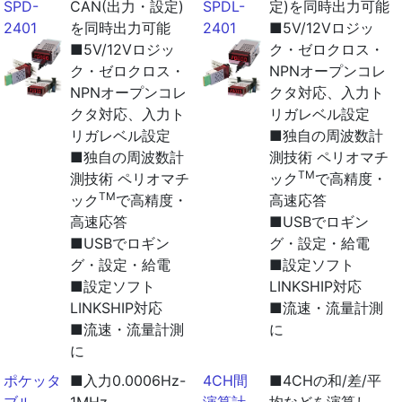
SPD-
CAN(出力・設定)
SPDL-
定)を同時出力可能
2401
を同時出力可能
2401
■5V/12Vロジッ
■5V/12Vロジッ
ク・ゼロクロス・
ク・ゼロクロス・
NPNオープンコレ
NPNオープンコレ
クタ対応、入力ト
クタ対応、入力ト
リガレベル設定
リガレベル設定
■独自の周波数計
■独自の周波数計
測技術 ペリオマチ
TM
測技術 ペリオマチ
ック
で高精度・
TM
ック
で高精度・
高速応答
高速応答
■USBでロギン
■USBでロギン
グ・設定・給電
グ・設定・給電
■設定ソフト
■設定ソフト
LINKSHIP対応
LINKSHIP対応
■流速・流量計測
■流速・流量計測
に
に
ポケッタ
■入力0.0006Hz-
4CH間
■4CHの和/差/平