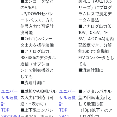
■エンコーダなど
製PLC（A/Q/FXシ
のA/B相、
リーズ）にプログ
UP/DOWNセパレ
ラムレスで測定デ
ートパルス、方向
ータを書込
信号入力で可逆計
■アナログ出力(0-
測可能
10V、0-5V、1-
■2chコンパレー
5V、4-20mA)を内
タ出力を標準装備
部設定でき、分解
■アナログ出力、
能16bitで高機能
RS-485のデジタル
F/Vコンバータとし
通信（オプショ
ても
ン）で制御機器と
■流速計測に
しても
■流速計測に
ユニバー
■単相やA/B相パル
ユニバー
■デジタルパネル
サル速度
ス入力に対応（可
サル速度
型の回転速度計と
計
逆・±表示可）
計
して最速応答
TDP-
■上下限コンパレ
TDP-
（13μs以下）のア
3921/3931
ータ2ch、ホール
3941
ナログ出力