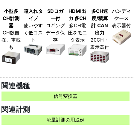
小型多
箱入れタ
SDロガ
HDMI出
多CH速
ハンディ
CH計測
イプ
ー付
力 多CH
度/積算
ケース
器
使いやす
ロギング
多CH電
計 CAN
表示器付
CH数自
く低コス
データ保
圧をモニ
出力
在、車載
ト
存
タ表示
20CH・
も
表示器付
関連機種
信号変換器
関連計測
流量計測の用途例