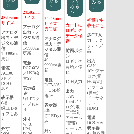
>
しく
みる
みる
>
>
みる
>
>
24x48mm
サイズ
48x96mm
24x48mm
軽量で車
サイズ
サイズ
カードに
載用にも
アナログ
廉価版
ロギング
アナログ
出力・デ
多CH入
データ保
出力・デ
ジタル通
アナログ
力
カス
存
ジタル通
信
出力・デ
タマイズ
1-9999ms
信
ジタル通
前面ボタ
品
更新
1-9999ms
信
ン
更新
40-
出力
ロギング
電源
9999ms更
CAN
開始／停
DC7-60V
電源
新
16bitアナ
止
／USB給
AC100-
ログ(電
240／
電5V
電源
1CH入力
圧/電流)
DC9.6-
DC7-30V
アラーム
表示器
30V
／USB給
出力
(警報)
5桁
電5V
CAN
表示器
イーサネ
緑LEDタ
16bitアナ
6桁
ット
イプもあ
表示器
ログ(電
緑LEDタ
HDMI
り
5桁
圧/電流)
イプもあ
赤LEDの
アラーム
電源
り
外寸
み
DC8-30V
(警報)
W48,
表示器
イーサネ
外寸
H24,
外寸
有/無を選
W96,
D106
ット