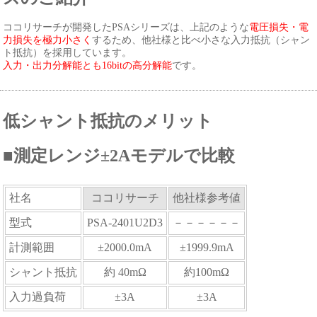
ココリサーチが開発したPSAシリーズは、上記のような
電圧損失・電
力損失を極力小さく
するため、他社様と比べ小さな入力抵抗（シャン
ト抵抗）を採用しています。
入力・出力分解能とも16bitの高分解能
です。
低シャント抵抗のメリット
■測定レンジ±2Aモデルで比較
社名
ココリサーチ
他社様参考値
型式
PSA-2401U2D3
－－－－－－
計測範囲
±2000.0mA
±1999.9mA
シャント抵抗
約 40mΩ
約100mΩ
入力過負荷
±3A
±3A