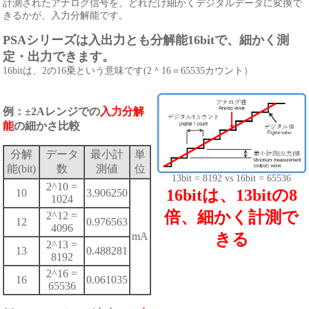
計測されたアナログ信号を、どれだけ細かくデジタルデータに変換で
きるかが、入力分解能です。
PSAシリーズは入出力とも分解能16bitで、細かく測
定・出力できます。
16bitは、2の16乗という意味です(2＾16＝65535カウント）
例：±2Aレンジでの
入力分解
能
の細かさ比較
分解
データ
最小計
単
能(bit)
数
測値
位
13bit = 8192 vs 16bit = 65536
2^10 =
16bitは、13bitの8
10
3.906250
1024
倍、細かく計測で
2^12 =
12
0.976563
4096
きる
mA
2^13 =
13
0.488281
8192
2^16 =
16
0.061035
65536