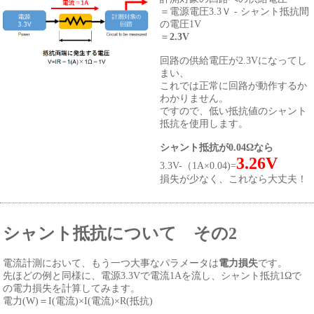
＝電源電圧3.3Ｖ - シャント抵抗間
の電圧1V
＝
2.3V
回路の供給電圧が2.3Vになってし
まい、
これでは正常に回路が動作するか
わかりません。
ですので、低い抵抗値のシャント
抵抗を使用します。
シャント抵抗が0.04Ωなら
3.26V
3.3V-（1A×0.04)=
損失が少なく、これなら大丈夫！
シャント抵抗について その2
電流計測において、もう一つ大事なパラメータは
電力損失
です。
先ほどの例と同様に、電源3.3Vで電流1Aを流し、シャント抵抗1Ωで
の電力損失を計算してみます。
電力(W)＝I(電流)×I(電流)×R(抵抗)