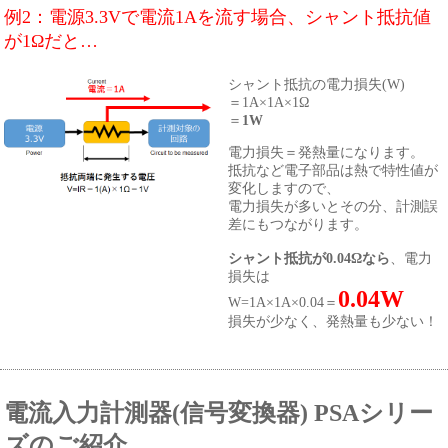
例2：電源3.3Vで電流1Aを流す場合、シャント抵抗値
が1Ωだと…
シャント抵抗の電力損失(W)
＝1A×1A×1Ω
＝
1W
電力損失＝発熱量になります。
抵抗など電子部品は熱で特性値が
変化しますので、
電力損失が多いとその分、計測誤
差にもつながります。
シャント抵抗が0.04Ωなら
、電力
損失は
0.04W
W=1A×1A×0.04＝
損失が少なく、発熱量も少ない！
電流入力計測器(信号変換器) PSAシリー
ズのご紹介