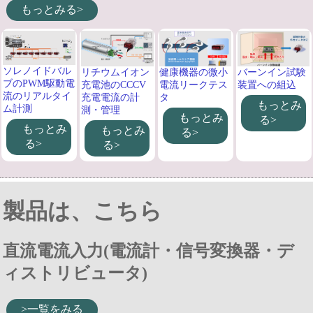
もっとみる>
ソレノイドバル
バーンイン試験
リチウムイオン
健康機器の微小
ブのPWM駆動電
装置への組込
充電池のCCCV
電流リークテス
流のリアルタイ
充電電流の計
タ
もっとみ
ム計測
測・管理
もっとみ
る>
もっとみ
もっとみ
る>
る>
る>
製品は、こちら
直流電流入力(電流計・信号変換器・デ
ィストリビュータ)
>一覧をみる