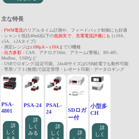
主な特長
-
PWM電流
のリアルタイム計測や、フィードバック制御にも好適
- シャント抵抗40mΩ以下の
低損失で、充電電流評価にも
[±10A、
±5A、±2Aタイプ]
- 測定レンジは
±100μA～±10A
まで13機種
-
出力多彩
：CAN、アナログ16bit、アラーム(警報)、RS-485、
Modbus、USBなど
- USBでロギング/設定可能。24x48サイズはUSB給電でも動作可能
- 専用ソフト(無償)で設定管理・レポート印刷・データロギング
PSA-
PSA-24
PSAL-
小型多
SDロガ
4801
24
CH
ー付
詳
詳
しく
詳
詳
しく
詳
みる
しく
しく
みる