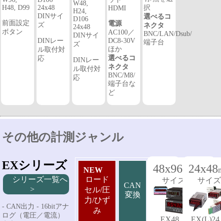
W48,
H48, D99
24x48
択
HDMI
H24,
DINサイ
選べるコ
D106
前面設定
電源
ズ
ネクタ
24x48
ボタン
AC100／
BNC/LAN/Dsub/
DINサイ
DINレー
DC8-30V
端子台
ズ
ほか
ル取付対
選べるコ
応
DINレー
ネクタ
ル取付対
BNC/M8/
応
端子台な
ど
その他の計測ジャンル
EXシリーズ
48x96
24x48
NEW
mm
シリーズ一覧へ
ロード
サイズ
サイズ
CAN
>
セル/圧
変換
力/ひず
- CAN出力 - 16bitアナ
み
ログ（電圧／電流）
EX(L)2
EX48：