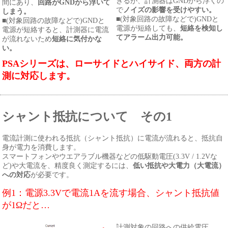
きるが、計測器はGNDから浮くの
間にあり、
回路がGNDから浮いて
で
ノイズの影響を受けやすい。
しまう。
■(対象回路の故障などで)GNDと
■(対象回路の故障などで)GNDと
電源が短絡しても、
短絡を検知し
電源が短絡すると、計測器に電流
てアラーム出力可能。
が流れないため
短絡に気付かな
い。
PSAシリーズは、ローサイドとハイサイド、両方の計
測に対応します。
シャント抵抗について その1
電流計測に使われる抵抗（シャント抵抗）に電流が流れると、抵抗自
身が電力を消費します。
スマートフォンやウエアラブル機器などの低駆動電圧(3.3V / 1.2Vな
ど)や大電流を、精度良く測定するには、
低い抵抗や大電力（大電流）
への対応
が必要です。
例1：電源3.3Vで電流1Aを流す場合、シャント抵抗値
が1Ωだと…
計測対象の回路への供給電圧