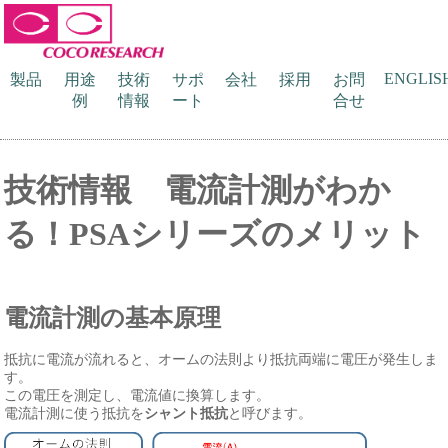
ENGLIS
製品
用途
技術
サポ
会社
採用
お問
例
情報
ート
合せ
技術情報 電流計測がわか
る！PSAシリーズのメリット
電流計測の基本原理
抵抗に電流が流れると、オームの法則より抵抗両端に電圧が発生しま
す。
この電圧を測定し、電流値に換算します。
電流計測に使う抵抗を
シャント抵抗
と呼びます。