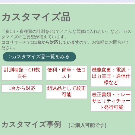
カスタマイズ品
「多CH・多種類の計測を1台で／こんな筺体に入れたい」など、カス
タマイズのご要望が増えています。
ココリサーチでは
1台から対応しています
ので、お気軽にお問合せく
ださい。
>カスタマイズ品一覧をみる
計測種類・CH数
便利・簡単・低コ
機能変更：電源・
自在
スト
出力電圧・通信仕
様など
1台から対応
組込品として校正
可能
校正書類・トレー
サビリティチャー
ト発行可能
カスタマイズ事例
［ご購入可能です］