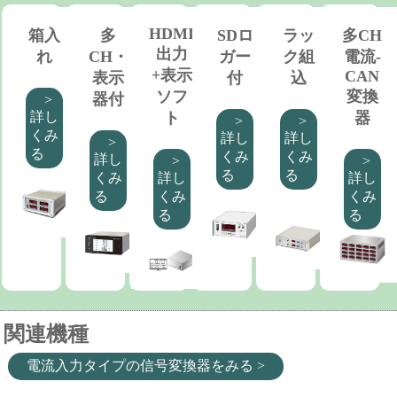
HDMI
箱入
多
SDロ
ラッ
多CH
出力
れ
CH・
ガー
ク組
電流-
+表示
CAN
表示
付
込
ソフ
変換
器付
>
ト
器
詳し
>
>
くみ
詳し
詳し
>
る
くみ
くみ
詳し
>
>
る
る
くみ
詳し
詳し
る
くみ
くみ
る
る
関連機種
電流入力タイプの信号変換器をみる >