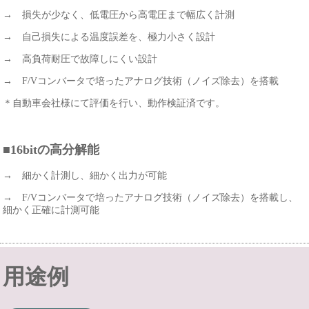
→ 損失が少なく、低電圧から高電圧まで幅広く計測
→ 自己損失による温度誤差を、極力小さく設計
→ 高負荷耐圧で故障しにくい設計
→ F/Vコンバータで培ったアナログ技術（ノイズ除去）を搭載
＊自動車会社様にて評価を行い、動作検証済です。
■16bitの高分解能
→ 細かく計測し、細かく出力が可能
→ F/Vコンバータで培ったアナログ技術（ノイズ除去）を搭載し、
細かく正確に計測可能
用途例