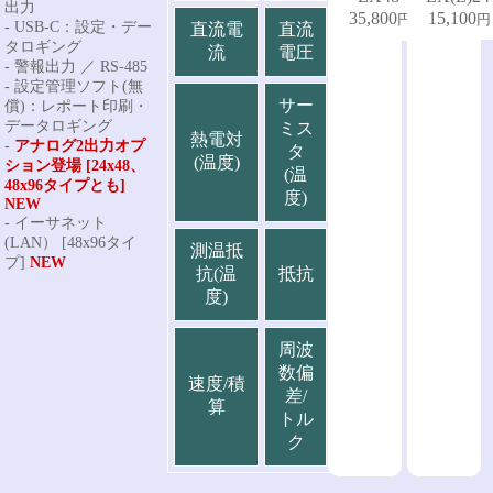
出力
15,100
35,800
円
円～
- USB-C：設定・デー
直流電
直流
タロギング
流
電圧
- 警報出力 ／ RS-485
- 設定管理ソフト(無
サー
償)：レポート印刷・
データロギング
ミス
熱電対
-
アナログ2出力オプ
タ
(温度)
ション登場 [24x48、
(温
48x96タイプとも]
度)
NEW
- イーサネット
(LAN） [48x96タイ
測温抵
プ]
NEW
抗(温
抵抗
度)
周波
数偏
速度/積
差/
算
トル
ク