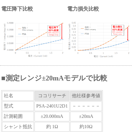
電圧降下比較
電力損失比較
■測定レンジ±20mAモデルで比較
社名
ココリサーチ
他社様参考値
型式
PSA-2401U2D1
－－－－－－
計測範囲
±20.000mA
±20mA
シャント抵抗
約 1Ω
約10Ω