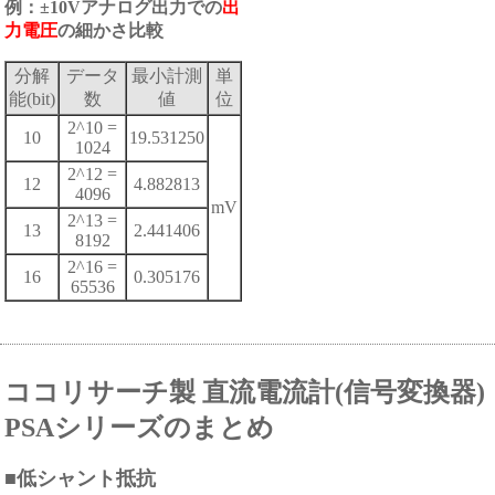
例：±10Vアナログ出力での
出
力電圧
の細かさ比較
分解
データ
最小計測
単
能(bit)
数
値
位
2^10 =
10
19.531250
1024
2^12 =
12
4.882813
4096
mV
2^13 =
13
2.441406
8192
2^16 =
16
0.305176
65536
ココリサーチ製 直流電流計(信号変換器)
PSAシリーズのまとめ
■低シャント抵抗