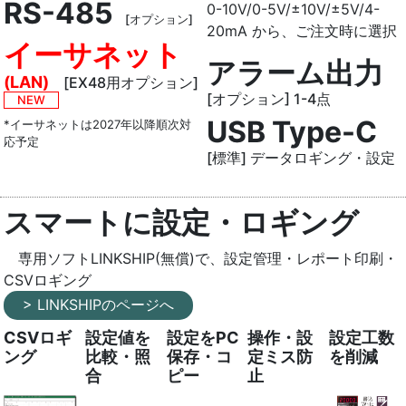
RS-485
0-10V/0-5V/±10V/±5V/4-
[オプション]
20mA から、ご注文時に選択
イーサネット
アラーム出力
(LAN)
[EX48用オプション]
[オプション] 1-4点
NEW
USB Type-C
*イーサネットは2027年以降順次対
応予定
[標準] データロギング・設定
スマートに設定・ロギング
専用ソフトLINKSHIP(無償)で、設定管理・レポート印刷・
CSVロギング
> LINKSHIPのページへ
CSVロギ
設定値を
設定をPC
操作・設
設定工数
ング
比較・照
保存・コ
定ミス防
を削減
合
ピー
止