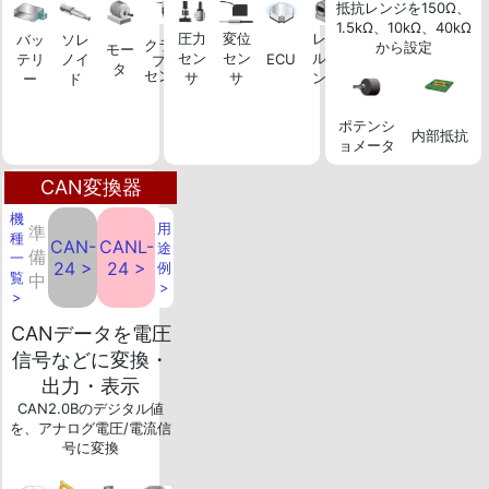
抵抗レンジを150Ω、
1.5kΩ、10kΩ、40kΩ
圧力
変位
レベ
バッ
ソレ
クラン
から設定
モー
セン
セン
ルセ
テリ
ノイ
ECU
プ式
タ
センサ
サ
サ
ンサ
ー
ド
ポテンシ
内部抵抗
ョメータ
CAN変換器
機
用
準
種
CAN-
CANL-
途
備
一
24 >
24 >
例
覧
中
>
>
CANデータを電圧
信号などに変換・
出力・表示
CAN2.0Bのデジタル値
を、アナログ電圧/電流信
号に変換