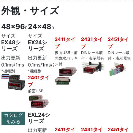
外観・サイズ
48x96
24x48
mm
mm
サイズ
サイズ
2411タイ
2431タイ
2451タイ
EX48シ
EX24シ
プ
プ
プ
リーズ
リーズ
後面USB・前
DINレール取
DINレール取
出力更新
出力更新
面防水パッキ
付・表示器有
付・表示器無
ン付
0.1ms/1ms
0.1ms/1ms/2ms
*機種別
*機種別
2401タイ
プ
前面USB
EXL24シ
カタログ
リーズ
をみる
2411タイ
2431タイ
2451タイ
出力更新