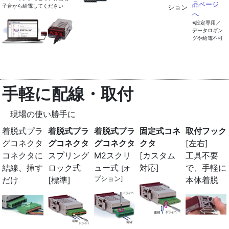
品ページ
子台から給電してください
ション
へ
※設定専用／
データロギン
グや給電不可
手軽に配線・取付
現場の使い勝手に
着脱式プラ
着脱式プラ
着脱式プラ
固定式コネ
取付フック
グコネクタ
グコネクタ
グコネクタ
クタ
[左右]
コネクタに
スプリング
M2スクリ
[カスタム
工具不要
結線、挿す
ロック式
ュー式
対応]
で、手軽に
[オ
プション]
だけ
[標準]
本体着脱