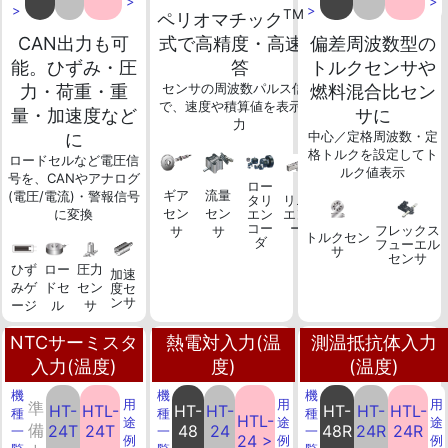
>
>
>
>
TM
ペリオマチック
方
CAN出力も可
式で高精度・高速応
偏差周波数型の
能。ひずみ・圧
答
トルクセンサや
センサの周波数パルス信号
力・荷重・重
燃料混合比セン
で、速度や積算値を表示/出
量・加速度など
サに
力
中心／定格周波数・定
に
格トルクを設定してト
ロードセルなど電圧信
ルク値表示
号を、CANやアナログ
ロー
ギア
流量
(電圧/電流)・警報信号
タリ
リニア
セン
セン
に変換
エン
エンコ
コー
ーダ
フレックス
サ
サ
トルクセン
ダ
フューエル
サ
センサ
ひず
ロー
圧力
加速
みゲ
ドセ
セン
度セ
ンサ
ージ
ル
サ
NTCサーミスタ
熱電対入力(温
測温抵抗体入力
入力(温度)
度)
(温度)
機
機
機
用
用
用
準
HT-
HTL-
HT-
HT-
HT-
HT-
HTL-
種
種
種
HTL-
途
途
途
備
24T
24T
48
24
48R
24R
24R
一
一
一
24 >
例
例
例