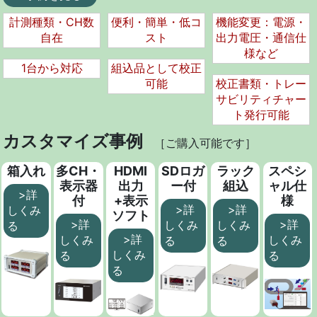
計測種類・CH数
便利・簡単・低コ
機能変更：電源・
自在
スト
出力電圧・通信仕
様など
1台から対応
組込品として校正
可能
校正書類・トレー
サビリティチャー
ト発行可能
カスタマイズ事例
［ご購入可能です］
箱入れ
多CH・
HDMI
SDロガ
ラック
スペシ
表示器
出力
ー付
組込
ャル仕
>詳
付
+表示
様
>詳
>詳
しくみ
ソフト
>詳
>詳
しくみ
しくみ
る
>詳
しくみ
しくみ
る
る
しくみ
る
る
る