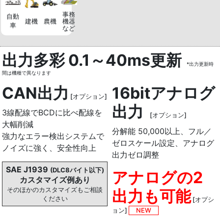
事務
自動
建機
農機
機器
車
など
出力多彩 0.1～40ms更新
*出力更新時
間は機種で異なります
CAN出力
16bitアナログ
[オプション]
出力
3線配線でBCDに比べ配線を
[オプション]
大幅削減
分解能 50,000以上、フル／
強力なエラー検出システムで
ゼロスケール設定、アナログ
ノイズに強く、安全性向上
出力ゼロ調整
SAE J1939
(DLC8バイト以下)
アナログの2
カスタマイズ例あり
そのほかのカスタマイズもご相談
出力も可能
ください
[オプシ
ョン]
NEW