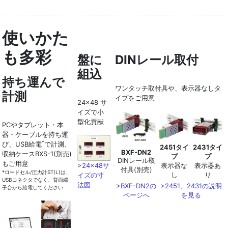
使いかた
も多彩
盤に
DINレール取付
組込
持ち運んで
ワンタッチ取付具や、表示器なしタ
計測
イプをご用意
24x48 サ
イズで小
型化貢献
PCやタブレット・本
器・ケーブルを持ち運
*
び、USB給電
で計測。
2451タイ
2431タイ
BXF-DN2
収納ケースBXS-1(別売)
プ
プ
DINレール取
もご用意
表示器な
表示器あ
>24x48サ
付具(別売)
*ロードセル/圧力計ST(L)は、
し
り
イズの寸
USBコネクタでなく、背面端
法図
>BXF-DN2の
>2451、2431の説明
子台から給電してください
ページへ
を見る