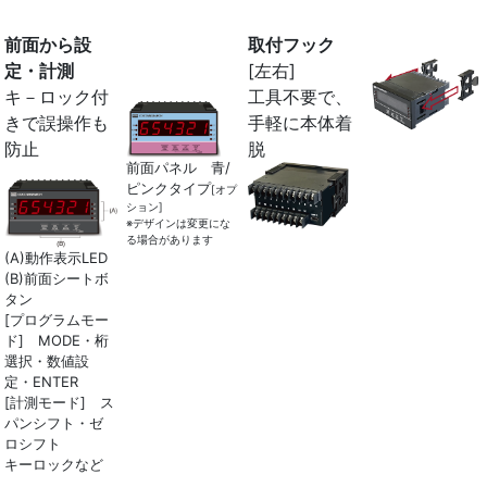
前面から設
取付フック
定・計測
[左右]
キ－ロック付
工具不要で、
きで誤操作も
手軽に本体着
防止
脱
前面パネル 青/
ピンクタイプ
[オプ
ション]
※デザインは変更にな
る場合があります
(A)動作表示LED
(B)前面シートボ
タン
[プログラムモー
ド] MODE・桁
選択・数値設
定・ENTER
[計測モード] ス
パンシフト・ゼ
ロシフト
キーロックなど