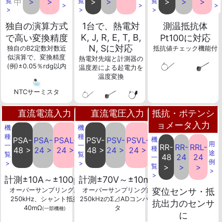
覧
>
>
覧
>
>
覧
>
>
>
中
>
>
>
>
>
>
独自の演算方式
1台で、熱電対
測温抵抗体
K, J, R, E, T, B,
で高い変換精度
Pt100に対応
N, Sに対応
独自のB2定数対数近
抵抗値チェック機能付
似演算で、変換精度
熱電対先端と計測器の
(例)±0.05％rdg以内
温度差による起電力を
温度変換
NTCサーミスタ
直流電流入力
直流電圧入力
抵抗・ポテンシ
ョメータ入力
機
機
用
用
種
種
PSA-
PSA-
PSAL-
PSV-
PSV-
PSVL-
機
途
途
用
一
一
RR-
RR-
RRL-
種
48 >
24 >
24 >
48 >
24 >
24 >
例
例
途
覧
覧
48
24
24
一
>
>
例
>
>
覧
>
>
>
>
>
計測±10A～±100μA
計測±70V～±10mV
オーバーサンプリング約
オーバーサンプリング約
変位センサ・抵
250kHz、シャント抵抗
250kHzのΣ⊿ADコンバー
抗出力のセンサ
40mΩ
タ
(一部機種)
に