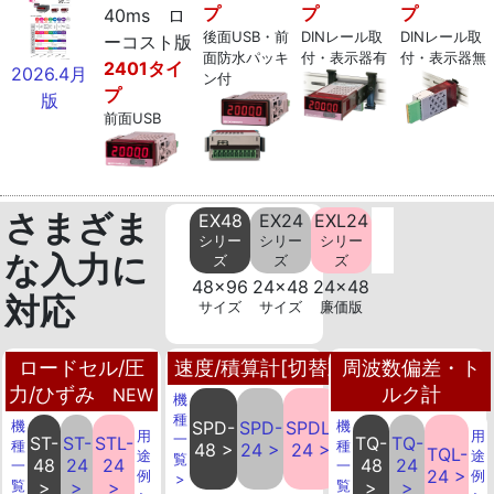
プ
プ
プ
40ms ロ
後面USB・前
DINレール取
DINレール取
ーコスト版
面防水パッキ
付・表示器有
付・表示器無
2401タイ
2026.4月
ン付
プ
版
前面USB
さまざま
EX48
EX24
EXL24
シリー
シリー
シリー
な入力に
ズ
ズ
ズ
48x96
24x48
24x48
対応
サイズ
サイズ
廉価版
ロードセル/圧
速度/積算計[切替式]
周波数偏差・ト
力/ひずみ
ルク計
NEW
機
用
種
機
SPD-
SPD-
SPDL-
機
途
用
用
一
ST-
ST-
STL-
TQ-
TQ-
種
種
48 >
24 >
24 >
例
TQL-
途
途
覧
48
24
24
48
24
一
一
>
24 >
例
例
>
覧
>
>
>
覧
>
>