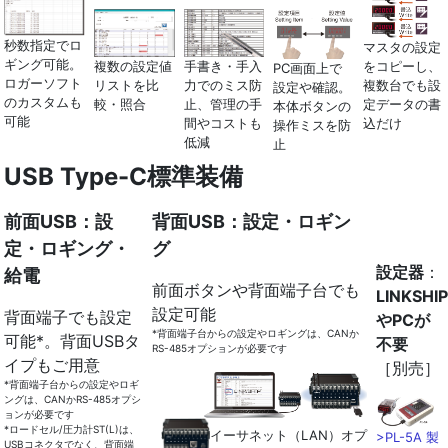
秒数指定でロ
マスタの設定
ギング可能。
をコピーし、
手書き・手入
複数の設定値
PC画面上で
ロガーソフト
複数台でも設
力でのミス防
リストを比
設定や確認。
のカスタムも
定データの書
止、管理の手
較・照合
本体ボタンの
可能
込だけ
間やコストも
操作ミスを防
低減
止
USB Type-C標準装備
前面USB：設
背面USB：設定・ロギン
定・ロギング・
グ
設定器
：
給電
前面ボタンや背面端子台でも
LINKSHI
設定可能
背面端子でも設定
やPCが
*背面端子台からの設定やロギングは、CANか
可能*。背面USBタ
不要
RS-485オプションが必要です
イプもご用意
［別売］
*背面端子台からの設定やロギ
ングは、CANかRS-485オプシ
ョンが必要です
*ロードセル/圧力計ST(L)は、
イーサネット（LAN）オプ
>PL-5A 製
USBコネクタでなく、背面端