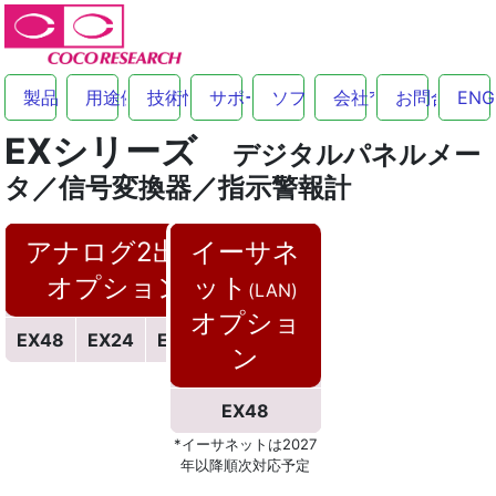
製品
用途例
技術情報
サポート
ソフトウェア
会社
お問合せ
ENG
EXシリーズ
デジタルパネルメー
タ／信号変換器／指示警報計
アナログ2出力
イーサネ
オプション
ット
(LAN)
オプショ
EX48
EX24
EXL24
ン
EX48
*イーサネットは2027
年以降順次対応予定