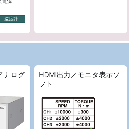
で電源
速度計
／アナログ
HDMI出力／モニタ表示ソ
フト