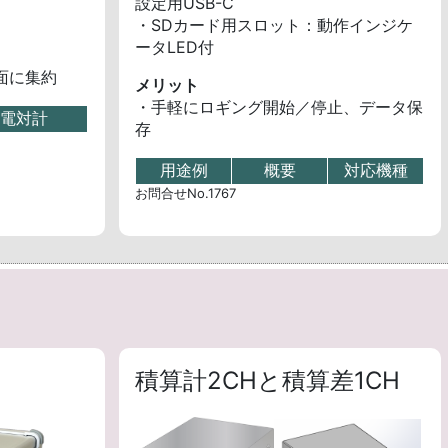
設定用USB-C
・SDカード用スロット：動作インジケ
ータLED付
面に集約
メリット
・手軽にロギング開始／停止、データ保
電対計
存
用途例
概要
対応機種
お問合せNo.1767
積算計2CHと積算差1CH