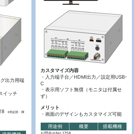
カスタマイズ内容
・入力端子台／HDMI出力／設定用USB-
ログ出力用端
C
・表示用ソフト無償（モニタは付属せ
源スイッチ
ず）
メリット
28
※突起部・脚
・画面のデザインもカスタマイズ可能
用途例
概要
搭載機種
お問合せNo.1758