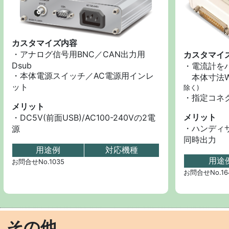
カスタマイズ内容
・アナログ信号用BNC／CAN出力用
カスタマイ
Dsub
・電流計を
・本体電源スイッチ／AC電源用インレ
本体寸法W9
ット
除く)
・指定コネ
メリット
メリット
・DC5V(前面USB)/AC100-240Vの2電
・ハンディ
源
同時出力
用途例
対応機種
用途
お問合せNo.1035
お問合せNo.16
その他