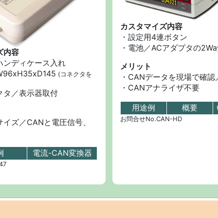
カスタマイズ内容
・設定用4連ボタン
・電池／ACアダプタの2Wa
ズ内容
ハンディケース入れ
メリット
6xH35xD145
(コネクタを
・CANデータを現場で確認
・CANアナライザ不要
クタ／表示器取付
用途例
概要
お問合せNo.CAN-HD
サイズ／CANと電圧信号、
例
電流-CAN変換器
47