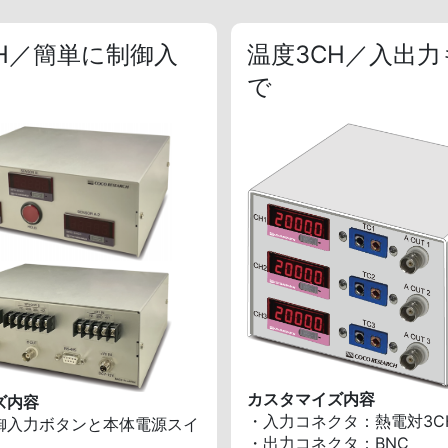
CH／簡単に制御入
温度3CH／入出力
で
カスタマイズ内容
ズ内容
・入力コネクタ：熱電対3C
御入力ボタンと本体電源スイ
・出力コネクタ：BNC