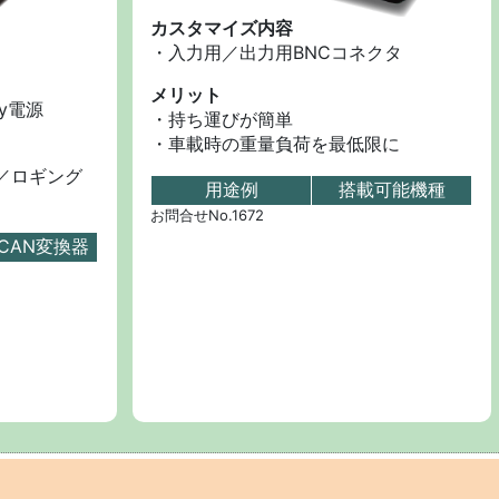
カスタマイズ内容
・入力用／出力用BNCコネクタ
メリット
y電源
・持ち運びが簡単
・車載時の重量負荷を最低限に
／ロギング
用途例
搭載可能機種
お問合せNo.1672
CAN変換器