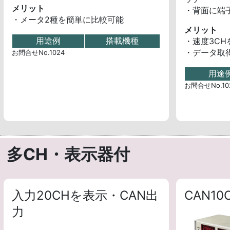
メリット
・背面に端子
・メータ2種を簡単に比較可能
メリット
用途例
搭載機種
・速度3C
・データ取
お問合せNo.1024
用途
お問合せNo.10
多CH・表示器付
入力20CHを表示・CAN出
CAN1
力