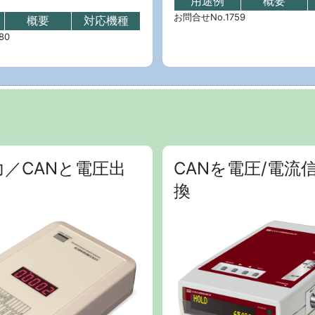
用途例
概要
お問合せNo.1759
概要
対応機種
80
力／CANと電圧出
CANを電圧/電流
換