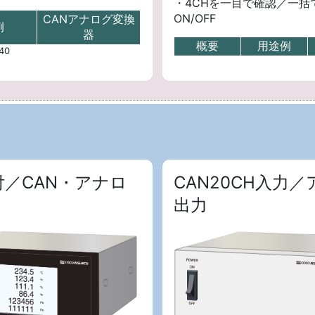
・4CHを一目で確認／一括
ON/OFF
CANアナログ変換
例
器
概要
用途例
40
付／CAN・アナロ
CAN20CH入力
出力