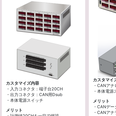
カスタマイ
カスタマイズ内容
・CANアナ
・入力コネクタ：端子台20CH
・本体電源
・出力コネクタ：CAN用Dsub
・本体電源スイッチ
メリット
・CANデー
メリット
・CANア
・計測値20CHを一目で確認