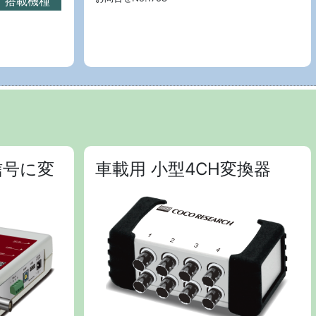
搭載機種
信号に変
車載用 小型4CH変換器