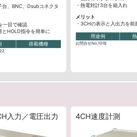
・熱電対計3台を箱入れ
台、BNC、Dsubコネクタ
メリット
・3CHの表示と入出力を前
Hを一目で確認
得とHOLD指令を簡単に
用途例
熱
お問合せNo.1018
例
搭載機種
22
0CH入力／電圧出力
4CH速度計測