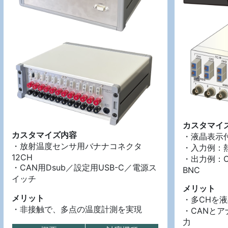
カスタマイ
カスタマイズ内容
・液晶表示
・放射温度センサ用バナナコネクタ
・入力例：熱
12CH
・出力例：C
・CAN用Dsub／設定用USB-C／電源ス
BNC
イッチ
メリット
メリット
・多CHを
・非接触で、多点の温度計測を実現
・CANとア
力