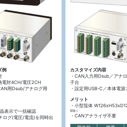
ズ例
カスタマイズ内容
付
・CAN入力用Dsub／アナ
電対4CH/電圧2CH
子台
AN用Dsub/アナログ用
・設定用USB-C／本体電
メリット
・小型筺体 W126xH53xD1
液晶表示で一括確認
部除く
・CANアナライザ不要
ナログ(電圧/電流)を同時出