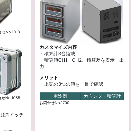
せNo.1013
カスタマイズ内容
・積算計3台搭載
・積算値CH1、CH2、積算差を表示・出
力
メリット
・上記の3つの値を一目で確認
用途例
カウンタ・積算計
せNo.1065
お問合せNo.1700
電源スイッチ