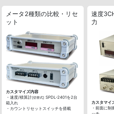
メータ2種類の比較・リセ
速度3
ット
力
カスタマイズ内容
・速度/積算計
SPDL-2401を2台
[切替式]
カスタマイ
箱入れ
・前面に制
・カウントリセットスイッチを搭載
ッチ