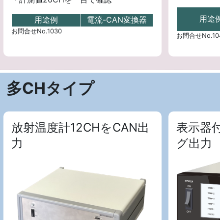
用途
用途例
電流-CAN変換器
お問合せNo.1030
お問合せNo.10
多CHタイプ
放射温度計12CHをCAN出
表示器
力
グ出力