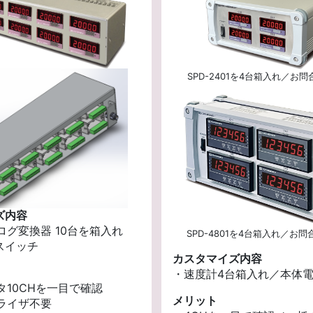
SPD-2401を4台箱入れ／お問合
ズ内容
ログ変換器 10台を箱入れ
SPD-4801を4台箱入れ／お問合
スイッチ
カスタマイズ内容
・速度計4台箱入れ／本体
タ10CHを一目で確認
メリット
ナライザ不要