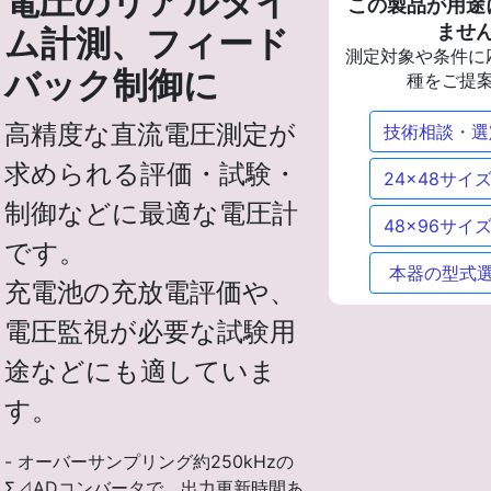
電圧のリアルタイ
この製品が用途
ませ
ム計測、フィード
測定対象や条件に
バック制御に
種をご提
高精度な直流電圧測定が
技術相談・選
求められる評価・試験・
24x48サイ
制御などに最適な電圧計
48x96サイ
です。
本器の型式
充電池の充放電評価や、
電圧監視が必要な試験用
途などにも適していま
す。
- オーバーサンプリング約250kHzの
Σ⊿ADコンバータで、出力更新時間あ