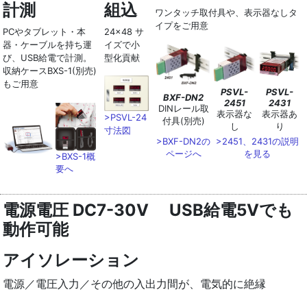
計測
組込
ワンタッチ取付具や、表示器なしタ
イプをご用意
PCやタブレット・本
24x48 サ
器・ケーブルを持ち運
イズで小
び、USB給電で計測。
型化貢献
収納ケースBXS-1(別売)
もご用意
PSVL-
PSVL-
BXF-DN2
2451
2431
DINレール取
表示器な
表示器あ
>PSVL-24
付具(別売)
し
り
寸法図
>BXF-DN2の
>2451、2431の説明
ページへ
を見る
>BXS-1概
要へ
電源電圧 DC7-30V USB給電5Vでも
動作可能
アイソレーション
電源／電圧入力／その他の入出力間が、電気的に絶縁