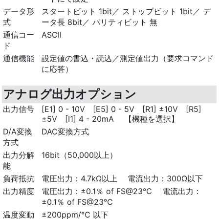
データ形
スタートビット 1bit／ ストップビット 1bit／ デ
式
ータ長 8bit／ パリティビット 無
通信コー
ASCII
ド
通信機能
設定値の書込・読込／測定値出力（要求コマンド
に応答）
アナログ出力オプション
出力信号
[E1] 0 - 10V [E5] 0 - 5V [R1] ±10V [R5]
±5V [I1] 4 - 20mA 【機種を選択】
D/A変換
DAC変換方式
方式
出力分解
16bit（50,000以上）
能
負荷抵抗
電圧出力：4.7kΩ以上 電流出力：300Ω以下
出力精度
電圧出力：±0.1％ of FS@23℃ 電流出力：
±0.1％ of FS@23℃
温度変動
±200ppm/℃ 以下