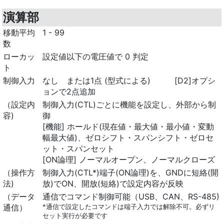
演算部
移動平均
1 - 99
数
ローカッ
設定値以下の電圧値で 0 判定
ト
制御入力
なし または1点 (型式による) [D2]オプシ
ョンで2点追加
（設定内
制御入力(CTL)ごとに機能を設定し、外部から制
容)
御
[機能] ホールド(現在値・最大値・最小値・変動
幅最大値)、ゼロシフト・スパンシフト・ゼロセ
ット・スパンセット
[ON論理] ノーマルオープン、ノーマルクローズ
（操作方
制御入力(CTL*)端子(ON論理)を、GNDに短絡(開
法)
放)でON、開放(短絡)で設定内容が反映
（データ
通信でコマンド制御可能（USB、CAN、RS-485)
通信）
*通信で設定したコマンドは端子入力では解除不可。必ずリ
セット実行が必要です