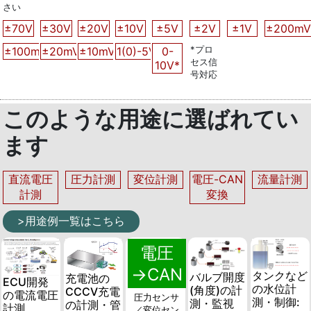
さい
±70V
±30V
±20V
±10V
±5V
±2V
±1V
±200mV
*プロ
±100mV
±20mV
±10mV
1(0)-5V*
0-
セス信
10V*
号対応
このような用途に選ばれてい
ます
直流電圧
圧力計測
変位計測
電圧-CAN
流量計測
計測
変換
>用途例一覧はこちら
電圧
→CAN
タンクなど
バルブ開度
充電池の
ECU開発
の水位計
(角度)の計
CCCV充電
の電流電圧
圧力センサ
測・制御:
測・監視
の計測・管
計測
／変位セン