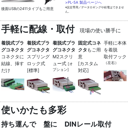
>PL-5A 製品ページへ
※設定専用／データロギングや給電はできませ
後面USBの2411タイプもご用意
ん。
手軽に配線・取付
現場の使い勝手に
着脱式プラ
着脱式プラ
着脱式プラ
固定式コネ
手軽に本体
グコネクタ
グコネクタ
グコネクタ
クタ
もご用
を着脱
コネクタに
スプリング
M2スクリ
意
取付フック
（左右）
結線、挿す
ロック式
ュー式
[カスタム
[オ
プション]
だけ
[標準]
対応]
使いかたも多彩
持ち運んで
盤に
DINレール取付