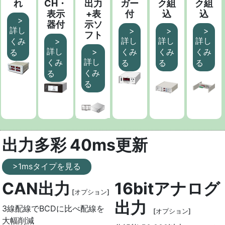
れ
CH・
出力
ガー
ク組
ク組
表示
+表
付
込
込
>
器付
示ソ
詳し
>
>
>
フト
詳し
詳し
詳し
くみ
>
詳し
>
くみ
くみ
くみ
る
詳し
くみ
る
る
る
くみ
る
る
出力多彩 40ms更新
>1msタイプを見る
CAN出力
16bitアナログ
[オプション]
出力
3線配線でBCDに比べ配線を
[オプション]
大幅削減