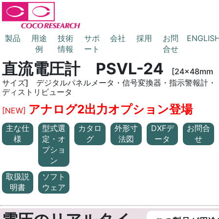
製品
用途
技術
サポ
会社
採用
お問
ENGLIS
例
情報
ート
合せ
直流電圧計 PSVL-24
[24x48mm
サイズ] デジタルパネルメータ・信号変換器・指示警報計・
ディストリビュータ
アナログ2出力オプション登場
[NEW]
主な仕
型式選
カタロ
外形寸
DXFデ
お問合
様
定・オ
グ
法図
ータ
せ
プショ
ン
取扱説
ソフト
明書
ウェア