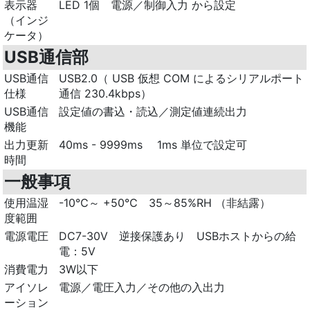
表示器
LED 1個 電源／制御入力 から設定
（インジ
ケータ）
USB通信部
USB通信
USB2.0（ USB 仮想 COM によるシリアルポート
仕様
通信 230.4kbps）
USB通信
設定値の書込・読込／測定値連続出力
機能
出力更新
40ms - 9999ms 1ms 単位で設定可
時間
一般事項
使用温湿
-10℃～ +50℃ 35～85%RH （非結露）
度範囲
電源電圧
DC7-30V 逆接保護あり USBホストからの給
電：5V
消費電力
3W以下
アイソレ
電源／電圧入力／その他の入出力
ーション