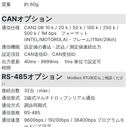
質量
約 60g
CANオプション
通信仕様
CAN2.0B 10 k / 20 k / 50 k / 100 k / 250 k /
500 k / 1M bps フォーマット
(INTEL/MOTOROLA)・フレーム(11bit/29bit)
通信機能
設定値の書込・読込／測定値連続出力
設定項目
CAN送信ID、CAN受信ID
出力更新
40ms - 9999ms 1ms 単位で設定可
時間
RS-485オプション
Modbus RTU対応もご相談くださ
い
接続台数
32台（max）
通信形式
2線式マルチドロップシリアル通信
通信方式
調歩同期式
通信規格
RS-485
通信速度
9600bps / 19200bps / 38400bps プログラムモ
ードにて設定