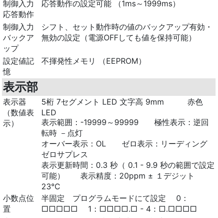
制御入力
応答動作の設定可能 （1ms～1999ms）
応答動作
制御入力
シフト、セット動作時の値のバックアップ有効・
バックア
無効の設定（電源OFFしても値を保持可能）
ップ
設定値記
不揮発性メモリ （EEPROM）
憶
表示部
表示器
5桁 7セグメント LED 文字高 9mm 赤色
（数値表
LED
表示範囲：-19999～99999 極性表示：逆回
示）
転時 －点灯
オーバー表示：OL ゼロ表示：リーディング
ゼロサプレス
表示更新時間：0.3 秒（ 0.1 - 9.9 秒の範囲で設定
可能） 表示精度：20ppm ± １デジット
23℃
小数点位
半固定 プログラムモードにて設定 0：
置
□□□□□ 1：□□□□.□ - 4：□.□□□□