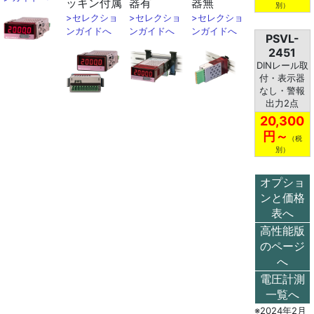
ッキン付属
器有
器無
別）
>セレクショ
>セレクショ
>セレクショ
ンガイドへ
ンガイドへ
ンガイドへ
PSVL-
2451
DINレール取
付・表示器
なし・警報
出力2点
20,300
円～
（税
別）
オプショ
ンと価格
表へ
高性能版
のページ
へ
電圧計測
一覧へ
※2024年2月