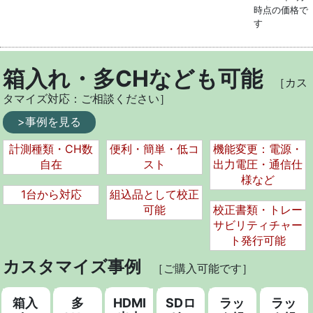
時点の価格で
す
箱入れ・多CHなども可能
［カス
タマイズ対応：ご相談ください］
>事例を見る
計測種類・CH数
便利・簡単・低コ
機能変更：電源・
自在
スト
出力電圧・通信仕
様など
1台から対応
組込品として校正
可能
校正書類・トレー
サビリティチャー
ト発行可能
カスタマイズ事例
［ご購入可能です］
箱入
多
HDMI
SDロ
ラッ
ラッ