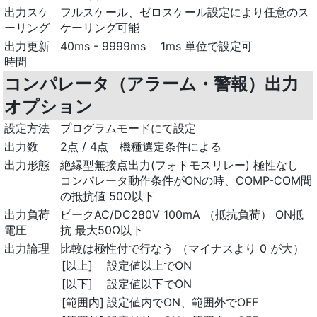
出力スケ
フルスケール、ゼロスケール設定により任意のス
ーリング
ケーリング可能
出力更新
40ms - 9999ms 1ms 単位で設定可
時間
コンパレータ（アラーム・警報）出力
オプション
設定方法
プログラムモードにて設定
出力数
2点 / 4点 機種選定条件による
出力形態
絶縁型無接点出力(フォトモスリレー) 極性なし
コンパレータ動作条件がONの時、COMP-COM間
の抵抗値 50Ω以下
出力負荷
ピークAC/DC280V 100mA （抵抗負荷） ON抵
電圧
抗 最大50Ω以下
出力論理
比較は極性付で行なう （マイナスより 0 が大）
[以上]
設定値以上でON
[以下]
設定値以下でON
[範囲内]
設定値内でON、範囲外でOFF