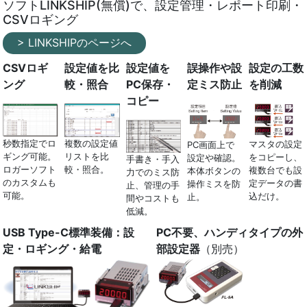
ソフトLINKSHIP(無償)で、設定管理・レポート印刷・
CSVロギング
> LINKSHIPのページへ
CSVロギ
設定値を比
設定値を
誤操作や設
設定の工数
ング
較・照合
PC保存・
定ミス防止
を削減
コピー
秒数指定でロ
複数の設定値
マスタの設定
PC画面上で
ギング可能。
リストを比
をコピーし、
設定や確認。
手書き・手入
ロガーソフト
較・照合。
複数台でも設
本体ボタンの
力でのミス防
のカスタムも
定データの書
操作ミスを防
止、管理の手
可能。
込だけ。
止。
間やコストも
低減。
USB Type-C標準装備：設
PC不要、ハンディタイプの外
定・ロギング・給電
部設定器
（別売）