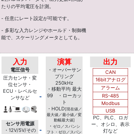
たりの平均電圧を計測。
- 任意にレート設定が可能です。
- 多彩な入力レンジやホールド・制御機
能で、スケーリングメータとしても。
入力
演算
出力
電圧信号
・オーバーサン
CAN
プリング
圧力センサ・変
16bitアナログ
250kHz
位センサ・
アラーム
・移動平均 最大
ECU・レベルセ
99 ・ローカッ
RS-485
ンサなど
ト
Modbus
・HOLD
[現在値／
USB
最大値／最小値／変
PC、PLC、ロガ
動幅最大値]
センサ用電源
ー、オシロ、表示
・
ゼロ／スパンシ
・12V/5V/その
灯など
フト・ゼロ／スパン