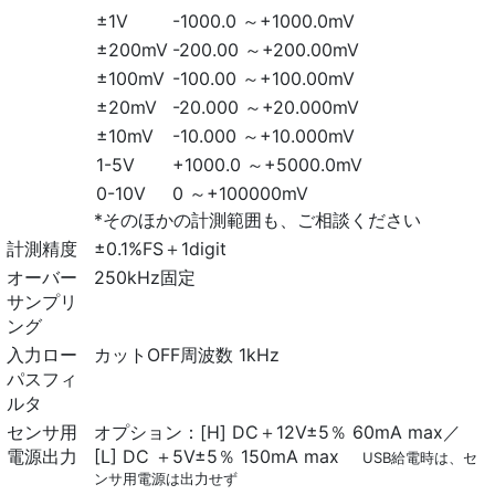
±1V
-1000.0 ～+1000.0mV
±200mV
-200.00 ～+200.00mV
±100mV
-100.00 ～+100.00mV
±20mV
-20.000 ～+20.000mV
±10mV
-10.000 ～+10.000mV
1-5V
+1000.0 ～+5000.0mV
0-10V
0 ～+100000mV
*そのほかの計測範囲も、ご相談ください
計測精度
±0.1%FS＋1digit
オーバー
250kHz固定
サンプリ
ング
入力ロー
カットOFF周波数 1kHz
パスフィ
ルタ
センサ用
オプション：[H] DC＋12V±5％ 60mA max／
電源出力
[L] DC ＋5V±5％ 150mA max
USB給電時は、セ
ンサ用電源は出力せず