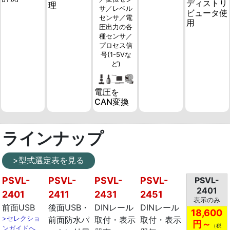
ディストリ
理
サ／レベル
ビュータ使
センサ／電
用
圧出力の各
種センサ／
プロセス信
号(1-5Vな
ど)
電圧を
CAN変換
ラインナップ
>型式選定表を見る
PSVL-
PSVL-
PSVL-
PSVL-
PSVL-
2401
2401
2411
2431
2451
表示のみ
前面USB
後面USB・
DINレール
DINレール
18,600
>セレクショ
前面防水パ
取付・表示
取付・表示
円～
（税
ンガイドへ