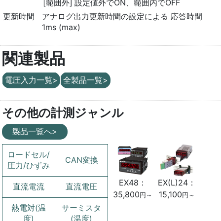
[範囲外]
設定値外でON、範囲内でOFF
更新時間
アナログ出力更新時間の設定による 応答時間
1ms (max)
関連製品
電圧入力一覧>
全製品一覧>
その他の計測ジャンル
製品一覧へ>
ロードセル/
CAN変換
圧力/ひずみ
EX(L)24：
EX48：
直流電流
直流電圧
15,100
35,800
円～
円～
熱電対(温
サーミスタ
度)
(温度)