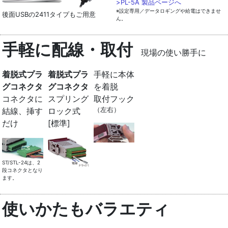
>PL-5A 製品ページへ
※設定専用／データロギングや給電はできませ
後面USBの2411タイプもご用意
ん。
手軽に配線・取付
現場の使い勝手に
着脱式プラ
着脱式プラ
手軽に本体
グコネクタ
グコネクタ
を着脱
コネクタに
スプリング
取付フック
（左右）
結線、挿す
ロック式
だけ
[標準]
ST/STL-24は、2
段コネクタとなり
ます。
使いかたもバラエティ