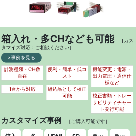
箱入れ・多CHなども可能
［カス
タマイズ対応：ご相談ください］
>事例を見る
計測種類・CH数
便利・簡単・低コ
機能変更：電源・
自在
スト
出力電圧・通信仕
様など
1台から対応
組込品として校正
可能
校正書類・トレー
サビリティチャー
ト発行可能
カスタマイズ事例
［ご購入可能です］