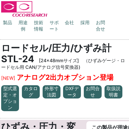
製品
用途
技術
サポ
会社
採用
お問
例
情報
ート
合せ
ロードセル/圧力/ひずみ計
STL-24
[24x48mmサイズ] （ひずみゲージ・ロ
ードセル用 CAN/アナログ信号変換器)
アナログ2出力オプション登場
[NEW]
型式選
カタロ
外形寸
DXFデ
お問合
取扱説
定・オ
グ
法図
ータ
せ
明書
プショ
ン
ひずみ・圧力・変
この製品が用途