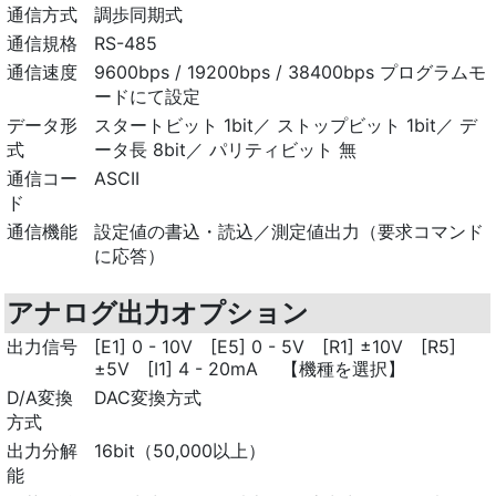
通信方式
調歩同期式
通信規格
RS-485
通信速度
9600bps / 19200bps / 38400bps プログラムモ
ードにて設定
データ形
スタートビット 1bit／ ストップビット 1bit／ デ
式
ータ長 8bit／ パリティビット 無
通信コー
ASCII
ド
通信機能
設定値の書込・読込／測定値出力（要求コマンド
に応答）
アナログ出力オプション
出力信号
[E1] 0 - 10V [E5] 0 - 5V [R1] ±10V [R5]
±5V [I1] 4 - 20mA 【機種を選択】
D/A変換
DAC変換方式
方式
出力分解
16bit（50,000以上）
能