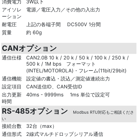
消費電力
3W以下
アイソレ
電源／電圧入力／その他の入出力
ーション
耐電圧
上記の各端子間 DC500V 1分間
質量
約 60g
CANオプション
通信仕様
CAN2.0B 10 k / 20 k / 50 k / 100 k / 250 k /
500 k / 1M bps フォーマット
(INTEL/MOTOROLA)・フレーム(11bit/29bit)
通信機能
設定値の書込・読込／測定値連続出力
設定項目
CAN送信ID、CAN受信ID
出力更新
40ms - 9999ms 1ms 単位で設定可
時間
RS-485オプション
Modbus RTU対応もご相談くださ
い
接続台数
32台（max）
通信形式
2線式マルチドロップシリアル通信