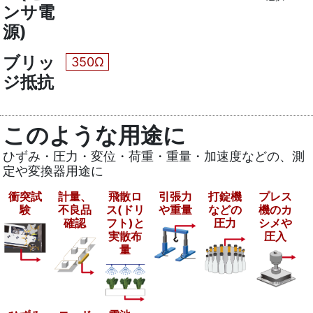
ンサ電
源)
ブリッ
350Ω
ジ抵抗
このような用途に
ひずみ・圧力・変位・荷重・重量・加速度などの、測
定や変換器用途に
衝突試
計量、
飛散ロ
引張力
打錠機
プレス
験
不良品
ス(ドリ
や重量
などの
機のカ
確認
フト)と
圧力
シメや
実散布
圧入
量