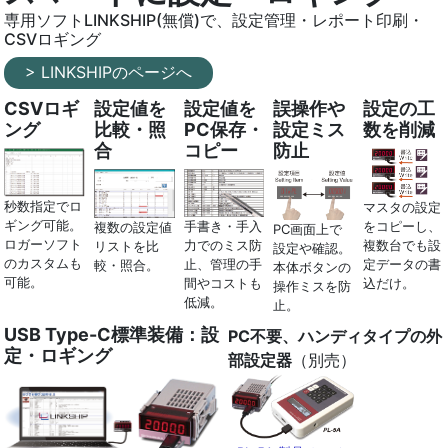
専用ソフトLINKSHIP(無償)で、設定管理・レポート印刷・
CSVロギング
> LINKSHIPのページへ
CSVロギ
設定値を
設定値を
誤操作や
設定の工
ング
比較・照
PC保存・
設定ミス
数を削減
合
コピー
防止
秒数指定でロ
マスタの設定
ギング可能。
をコピーし、
手書き・手入
複数の設定値
PC画面上で
ロガーソフト
複数台でも設
力でのミス防
リストを比
設定や確認。
のカスタムも
定データの書
止、管理の手
較・照合。
本体ボタンの
可能。
込だけ。
間やコストも
操作ミスを防
低減。
止。
USB Type-C標準装備：設
PC不要、ハンディタイプの外
定・ロギング
部設定器
（別売）