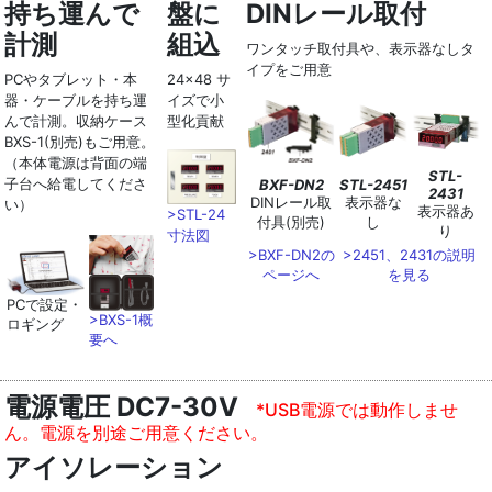
持ち運んで
盤に
DINレール取付
計測
組込
ワンタッチ取付具や、表示器なしタ
イプをご用意
PCやタブレット・本
24x48 サ
器・ケーブルを持ち運
イズで小
んで計測。収納ケース
型化貢献
BXS-1(別売)もご用意。
（本体電源は背面の端
STL-
子台へ給電してくださ
BXF-DN2
STL-2451
2431
DINレール取
表示器な
い）
表示器あ
>STL-24
付具(別売)
し
り
寸法図
>BXF-DN2の
>2451、2431の説明
ページへ
を見る
PCで設定・
>BXS-1概
ロギング
要へ
電源電圧 DC7-30V
*USB電源では動作しませ
ん。電源を別途ご用意ください。
アイソレーション