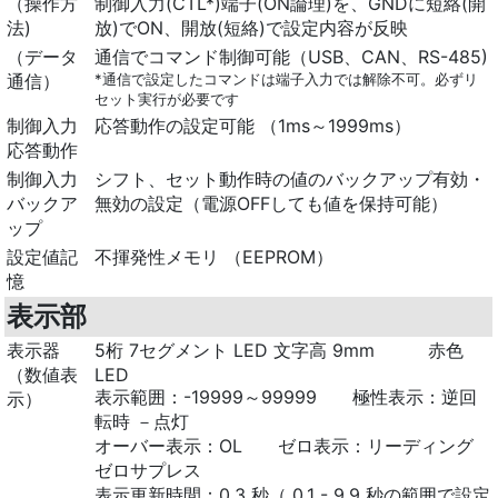
（操作方
制御入力(CTL*)端子(ON論理)を、GNDに短絡(開
法)
放)でON、開放(短絡)で設定内容が反映
（データ
通信でコマンド制御可能（USB、CAN、RS-485)
通信）
*通信で設定したコマンドは端子入力では解除不可。必ずリ
セット実行が必要です
制御入力
応答動作の設定可能 （1ms～1999ms）
応答動作
制御入力
シフト、セット動作時の値のバックアップ有効・
バックア
無効の設定（電源OFFしても値を保持可能）
ップ
設定値記
不揮発性メモリ （EEPROM）
憶
表示部
表示器
5桁 7セグメント LED 文字高 9mm 赤色
（数値表
LED
表示範囲：-19999～99999 極性表示：逆回
示）
転時 －点灯
オーバー表示：OL ゼロ表示：リーディング
ゼロサプレス
表示更新時間：0.3 秒（ 0.1 - 9.9 秒の範囲で設定