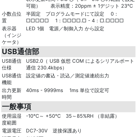
可能） 表示精度：20ppm ± 1デジット 23℃
小数点位
半固定 プログラムモードにて設定 0：
置
□□□□□ 1：□□□□.□ - 4：□.□□□□
表示器
LED 1個 電源／制御入力 から設定
（インジ
ケータ）
USB通信部
USB通信
USB2.0（ USB 仮想 COM によるシリアルポート
仕様
通信 230.4kbps）
USB通信
設定値の書込・読込／測定値連続出力
機能
出力更新
40ms - 9999ms 1ms 単位で設定可
時間
一般事項
使用温湿
-10℃～ +50℃ 35～85%RH （非結露）
度範囲
電源電圧
DC7-30V 逆接保護あり