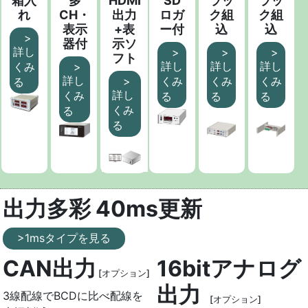
箱入
多
HDMI
SD
ラッ
ラッ
れ
CH・
出力
ロガ
ク組
ク組
表示
+表
ー付
込
込
>
器付
示ソ
詳し
>
>
>
フト
詳し
詳し
詳し
くみ
>
詳し
>
くみ
くみ
くみ
る
詳し
くみ
る
る
る
くみ
る
る
出力多彩 40ms更新
>1msタイプを見る
CAN出力
16bitアナログ
[オプション]
出力
3線配線でBCDに比べ配線を
[オプション]