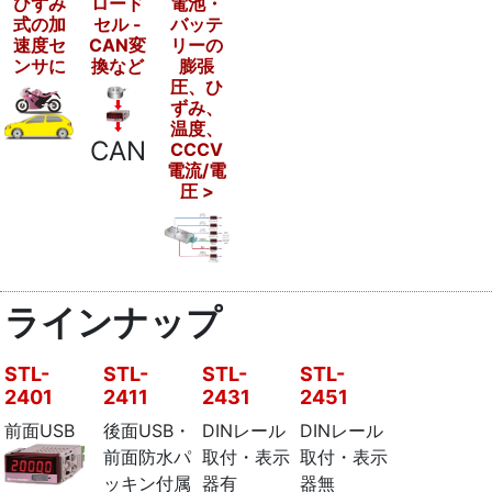
ひずみ
ロード
電池・
式の加
セル -
バッテ
速度セ
CAN変
リーの
ンサに
換など
膨張
圧、ひ
ずみ、
温度、
CAN
CCCV
電流/電
圧 >
ラインナップ
STL-
STL-
STL-
STL-
2401
2411
2431
2451
前面USB
後面USB・
DINレール
DINレール
前面防水パ
取付・表示
取付・表示
ッキン付属
器有
器無