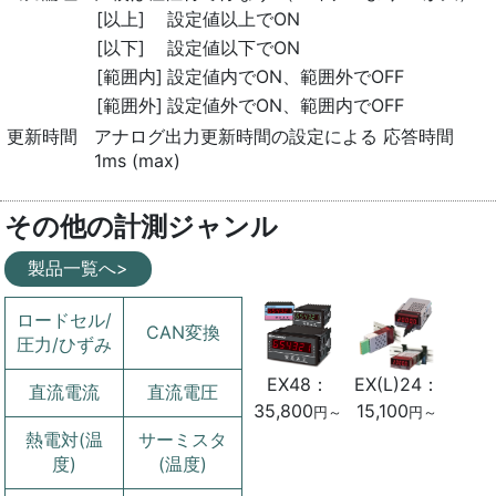
[以上]
設定値以上でON
[以下]
設定値以下でON
[範囲内]
設定値内でON、範囲外でOFF
[範囲外]
設定値外でON、範囲内でOFF
更新時間
アナログ出力更新時間の設定による 応答時間
1ms (max)
その他の計測ジャンル
製品一覧へ>
ロードセル/
CAN変換
圧力/ひずみ
EX(L)24：
EX48：
直流電流
直流電圧
15,100
35,800
円～
円～
熱電対(温
サーミスタ
度)
(温度)