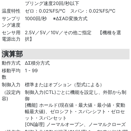
プリング速度20回/秒以下
温度特性
ゼロ：0.02%FS/℃ スパン：0.02%FS/℃
サンプリ
1000回/秒 ※ΔΣAD変換方式
ング速度
センサ用
2.5V／5V／10V／その他ご指定 【機種を選
電源出力
択】
演算部
動作方式
ΔΣ積分方式
移動平均
1 - 99
数
制御入力
標準またはオプション（型式による）
（設定内
制御入力(CTL)ごとに機能を設定し、外部から制
容)
御
[機能] ホールド(現在値・最大値・最小値・変動
幅最大値)、ゼロシフト・スパンシフト・ゼロセ
ット・スパンセット
[ON論理] ノーマルオープン、ノーマルクローズ