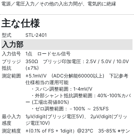
電源／電圧入力／その他の入出力間が、電気的に絶縁
主な仕様
型式
STL-2401
入力部
入力信号
1点 ロードセル信号
ブリッジ
350Ω ブリッジ印加電圧：2.5V / 5.0V / 10.0V
抵抗
(±7%)
測定範囲
±5.1mV/V (ADC分解能60000以上) 下記参考
仕様相当の運用可能
・スパン調整範囲：1-4mV/V
・外部シャント抵抗調整範囲：40%-100%カバ
ー (工場出荷値80%)
・ゼロ調整範囲：－100% ～ 25%FS
最小入力
1μV/digit(ブリッジ電圧5V)、 2μV/digit(ブリッ
感度
ジ電圧10V)
測定精度
±(0.1% of FS + 1digit）@23℃ 35-85% ※サン