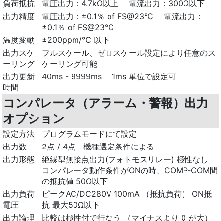
負荷抵抗
電圧出力：4.7kΩ以上 電流出力：300Ω以下
出力精度
電圧出力：±0.1％ of FS@23℃ 電流出力：
±0.1％ of FS@23℃
温度変動
±200ppm/℃ 以下
出力スケ
フルスケール、ゼロスケール設定により任意のス
ーリング
ケーリング可能
出力更新
40ms - 9999ms 1ms 単位で設定可
時間
コンパレータ（アラーム・警報）出力
オプション
設定方法
プログラムモードにて設定
出力数
2点 / 4点 機種選定条件による
出力形態
絶縁型無接点出力(フォトモスリレー) 極性なし
コンパレータ動作条件がONの時、COMP-COM間
の抵抗値 50Ω以下
出力負荷
ピークAC/DC280V 100mA （抵抗負荷） ON抵
電圧
抗 最大50Ω以下
出力論理
比較は極性付で行なう （マイナスより 0 が大）