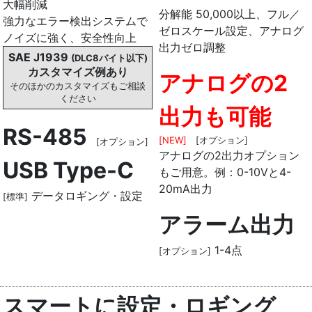
大幅削減
分解能 50,000以上、フル／
強力なエラー検出システムで
ゼロスケール設定、アナログ
ノイズに強く、安全性向上
出力ゼロ調整
SAE J1939
(DLC8バイト以下)
カスタマイズ例あり
アナログの2
そのほかのカスタマイズもご相談
ください
出力も可能
RS-485
[NEW]
[オプション]
[オプション]
アナログの2出力オプション
USB Type-C
もご用意。例：0-10Vと4-
20mA出力
データロギング・設定
[標準]
アラーム出力
1-4点
[オプション]
スマートに設定・ロギング