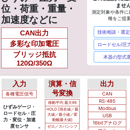
ませ
位・荷重・重量・
測定対象や条件に
加速度などに
種をご提
CAN出力
技術相談・選
多彩な印加電圧
ロードセル/圧
ブリッジ抵抗
本器の型式
120Ω/350Ω
入力
演算・信
出力
号変換
各種電圧信号
CAN
RS-485
移動平均 最大99
ひずみゲージ・
Modbus
HOLD [現在値／最
ロードセル・圧
大値／最小値／変
USB
力・変位・加速
動幅最大値]
16bitアナログ
度センサ
ゼロ／スパンシフ