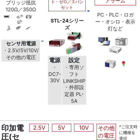
アラーム
ト・ゼロ／スパン
ブリッジ抵抗
セット
120Ω／350Ω
PC・PLC・ロガ
STL-24シリー
ー・オシロ・表示
ズ
灯など
センサ用電源
・2.5V/5V/10V/
その他の電圧
電源
設定
・
・専用ソ
DC7-
フト
30V
LINKSHIP
・外部設
定器 PL-
5A
印加電
*ご注文時
2.5V
5V
10V
その他
に機種を
圧(セ
の電圧
選択