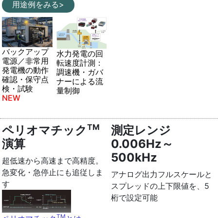
用途例をみる>
バックアップ
水力発電の回
電源／非常用
転速度計測：
発電機の動作
調速機・ガバ
確認・保守点
ナーによる流
検・試験
量制御
NEW
TM
ペリオマチック
測定レンジ
演算
0.006Hz～
500kHz
超低速から高速まで高精度。
急変化・急停止にも追従しま
アナログ出力フルスケールと
す
スプレッドの上下限値を、5
桁で設定可能
TM