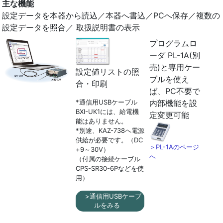
主な機能
設定データを本器から読込／本器へ書込／PCへ保存／複数の
設定データを照合／ 取扱説明書の表示
プログラムロ
ーダ PL-1A(別
売)と専用ケー
設定値リストの照
ブルを使え
合・印刷
ば、PC不要で
*通信用USBケーブル
内部機能を設
BXI-UK1には、給電機
定変更可能
能はありません。
*別途、KAZ-738へ電源
供給が必要です。（DC
＞PL-1Aのページ
+9～30V）
へ
（付属の接続ケーブル
CPS-SR30-6Pなどを使
用）
>通信用USBケーブ
ルをみる