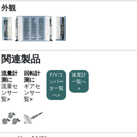
外観
関連製品
流量計
回転計
F/Vコ
速度計
測に
測に
ンバー
一覧へ
流量セ
ギアセ
タ一覧
>
ンサ一
ンサ一
へ>
覧>
覧>