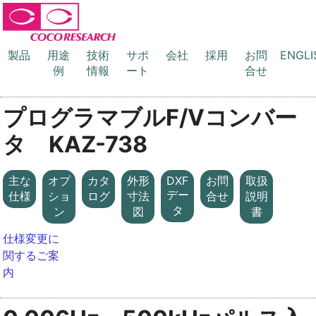
製品
用途
技術
サポ
会社
採用
お問
ENGLI
例
情報
ート
合せ
プログラマブルF/Vコンバー
タ KAZ-738
主な
オプ
カタ
外形
DXF
お問
取扱
デー
仕様
ショ
ログ
寸法
合せ
説明
タ
ン
図
書
仕様変更に
関するご案
内