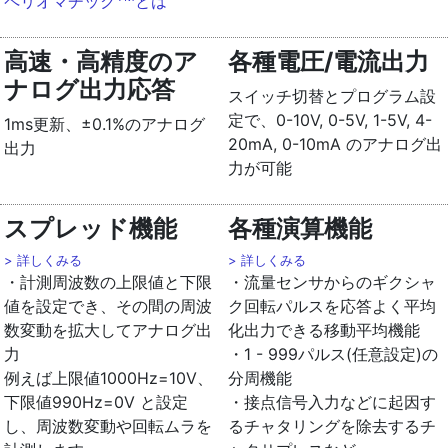
ペリオマチック
とは
高速・高精度のア
各種電圧/電流出力
ナログ出力応答
スイッチ切替とプログラム設
定で、0-10V, 0-5V, 1-5V, 4-
1ms更新、±0.1%のアナログ
20mA, 0-10mA のアナログ出
出力
力が可能
スプレッド機能
各種演算機能
> 詳しくみる
> 詳しくみる
・計測周波数の上限値と下限
・流量センサからのギクシャ
値を設定でき、その間の周波
ク回転パルスを応答よく平均
数変動を拡大してアナログ出
化出力できる移動平均機能
力
・1 - 999パルス(任意設定)の
例えば上限値1000Hz=10V、
分周機能
下限値990Hz=0V と設定
・接点信号入力などに起因す
し、周波数変動や回転ムラを
るチャタリングを除去するチ