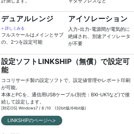
計測します。
ャタサプレスなど
デュアルレンジ
アイソレーション
> 詳しくみる
入力-出力-電源間が電気的に
フルスケールはメインとサブ
絶縁され、別途アイソレータ
の、2つを設定可能
が不要
設定ソフトLINKSHIP（無償）で設定可
能
ココリサーチ製の設定ソフトで、設定値管理やレポート印刷
が可能。
本体とPCを、通信用USBケーブル(別売：BXI-UK1など)で接
続して設定します。
[対応OS] Windows7 / 8 /10 (32bit版/64bit版)
LINKSHIPのページへ>