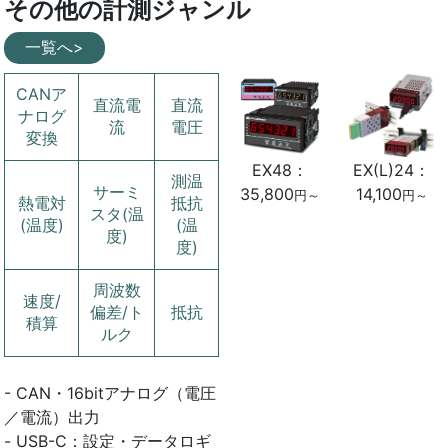
その他の計測ジャンル
一覧へ>
CANア
直流電
直流
ナログ
流
電圧
変換
EX(L)24：
EX48：
測温
サーミ
14,100
35,800
円～
円～
熱電対
抵抗
スタ(温
(温度)
(温
度)
度)
周波数
速度/
偏差/ト
抵抗
積算
ルク
- CAN・16bitアナログ（電圧
／電流）出力
- USB-C：設定・データロギ