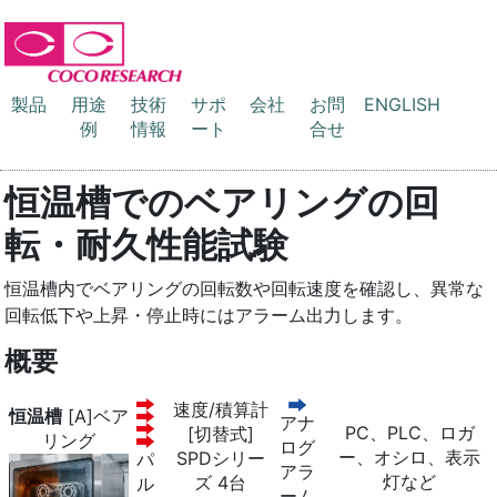
製品
用途
技術
サポ
会社
お問
ENGLISH
例
情報
ート
合せ
恒温槽でのベアリングの回
転・耐久性能試験
恒温槽内でベアリングの回転数や回転速度を確認し、異常な
回転低下や上昇・停止時にはアラーム出力します。
概要
速度/積算計
恒温槽
[A]ベア
アナ
PC、PLC、ロガ
[切替式]
リング
ログ
ー、オシロ、表示
SPDシリー
パ
アラ
灯など
ズ 4台
ル
ーム