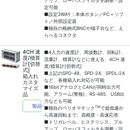
アップ、ローパスフィルタを調整・設
定可能
■設定3WAY：本体ボタン／PC＋ソフ
ト／外部設定器
■独自の格納式BNCや端子台など、え
らべるコネクタ
4CH 速
■4入力の速度計、周波数計、回転計、
度/積算
流量計、積算計などに使える、4CH 速
計[切替
度/積算計[切替式]
式]
■上記のSPD-48、SPD-24、SPDL-24
箱入れ
など、各種箱入れ対応が可能
カスタ
■16bitアナログとCANが同時出力可
マイズ
能。アラーム(警報)、RS-485、USB出
品
力なども可能
製品ページへ
TM
■独自のペリオマチック
で超低速か
ら高速回転まで、高精度・高速応答
■トリガレベル、ヒステリシス、プル
アップ、ローパスフィルタを調整・設