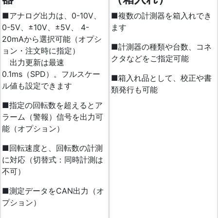
■アナログ出力は、0-10V、
■複数の計測器を箱入れでき
0-5V、±10V、±5V、 4-
ます
20mAから選択可能（オプシ
■計測器の種類や台数、コネ
ョン・注文時に指定）
クタなどをご指定可能
出力更新は最速
0.1ms（SPD）。フルスケー
■箱入れ品として、校正や書
ル値も設定できます
類発行も可能
■指定の回転数を超えるとア
ラーム（警報）信号を出力可
能（オプション）
■回転速度と、回転数の計測
に対応（切替式：同時計測は
不可）
■測定データをCAN出力（オ
プション）