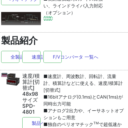
い、ラインドライバ入力対応
（オプション）
製品紹介
全製品 一覧へ
速度計 一覧へ
F/Vコンバータ 一覧へ
速度/積
■速度計、周波数計、回転計、流量
算計[切
計、積算計などに使える、速度/積算計
替式]
[切替式]
48x98
■16bitアナログ(0.1ms)とCAN(1ms)が
サイズ
同時出力可能
SPD-
■アナログ2出力や、イーサネットオプ
4801
ションもご用意
製品ページへ
TM
■独自のペリオマチック
で超低速か