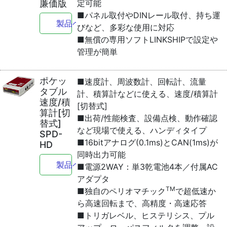
廉価版
定可能
■パネル取付やDINレール取付、持ち運
製品ページへ
びなど、多彩な使用に対応
■無償の専用ソフトLINKSHIPで設定や
管理が簡単
ポケッ
■速度計、周波数計、回転計、流量
タブル
計、積算計などに使える、速度/積算計
速度/積
[切替式]
算計[切
■出荷/性能検査、設備点検、動作確認
替式]
など現場で使える、ハンディタイプ
SPD-
■16bitアナログ(0.1ms)とCAN(1ms)が
HD
同時出力可能
製品ページへ
■電源2WAY：単3乾電池4本／付属AC
アダプタ
TM
■独自のペリオマチック
で超低速か
ら高速回転まで、高精度・高速応答
■トリガレベル、ヒステリシス、プル