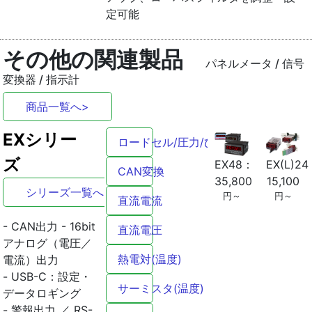
定可能
その他の関連製品
パネルメータ / 信号
変換器 / 指示計
商品一覧へ>
EXシリー
ロードセル/圧力/ひずみ
ズ
EX(L)2
EX48：
CAN変換
15,100
35,800
シリーズ一覧へ>
円～
円～
直流電流
- CAN出力 - 16bit
直流電圧
アナログ（電圧／
熱電対(温度)
電流）出力
- USB-C：設定・
サーミスタ(温度)
データロギング
- 警報出力 ／ RS-