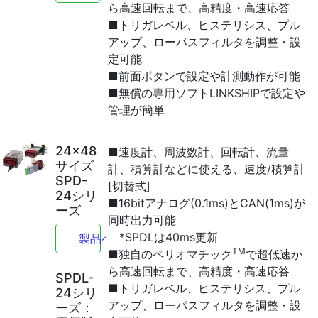
ら高速回転まで、高精度・高速応答
■トリガレベル、ヒステリシス、プル
アップ、ローパスフィルタを調整・設
定可能
■前面ボタンで設定や計測動作が可能
■無償の専用ソフトLINKSHIPで設定や
管理が簡単
24x48
■速度計、周波数計、回転計、流量
サイズ
計、積算計などに使える、速度/積算計
SPD-
[切替式]
24シリ
■16bitアナログ(0.1ms)とCAN(1ms)が
ーズ
同時出力可能
*SPDLは40ms更新
製品ページへ
TM
■独自のペリオマチック
で超低速か
ら高速回転まで、高精度・高速応答
SPDL-
■トリガレベル、ヒステリシス、プル
24シリ
アップ、ローパスフィルタを調整・設
ーズ：