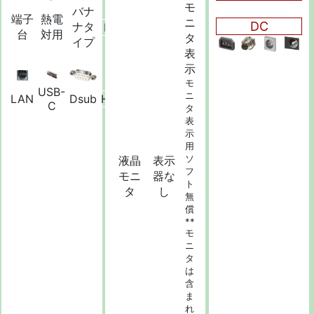
モ
バナ
端子
熱電
ニ
DC
ナタ
BNC
台
対用
タ
イプ
表
示
モ
USB-
ニ
LAN
Dsub
HDMI
C
タ
表
示
用
ソ
液晶
表示
フ
モニ
器な
ト
タ
し
無
償
**
モ
ニ
タ
は
含
ま
れ