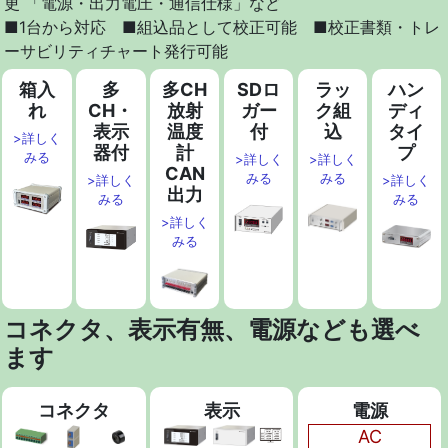
更 「電源・出力電圧・通信仕様」など
■1台から対応 ■組込品として校正可能 ■校正書類・トレ
ーサビリティチャート発行可能
箱入
多
多CH
SDロ
ラッ
ハン
れ
CH・
放射
ガー
ク組
ディ
表示
温度
付
込
タイ
>詳しく
器付
計
プ
みる
>詳しく
>詳しく
CAN
みる
みる
>詳しく
>詳しく
出力
みる
みる
>詳しく
みる
コネクタ、表示有無、電源なども選べ
ます
コネクタ
表示
電源
AC