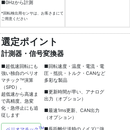
■0Hzから計測
*回転検出用センサは、お客さまにて
ご用意ください
選定ポイント
計測器・信号変換器
■超低速回転にも
■回転速度・温度・電流・電
強い独自のペリオ
圧・抵抗・トルク・CANなど
マチック
演算
多彩な製品
TM
（SPD）。
■更新時間が早い、アナログ
超低速から高速ま
出力（オプション）
で高精度。急変
化・急停止にも追
■最速1ms更新、CAN出力
従します
（オプション）
TM
■長距離伝送時のノイズに強
ペリオマチック
とは