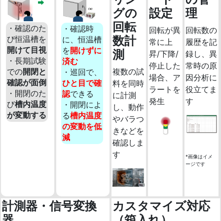
グの
設定
理
回転
・確認のた
・確認時
回転が異
回転数の
数計
び恒温槽を
に、恒温槽
常に上
履歴を記
開けて目視
を
開けずに
測
昇/下降/
録し、異
・長期試験
済む
停止した
常時の原
複数の試
での
開閉と
・巡回で、
場合、ア
因分析に
確認が面倒
ひと目で確
料を同時
ラートを
役立てま
・開閉のた
認
できる
に計測
発生
す
び
槽内温度
・開閉によ
し、動作
が変動する
る
槽内温度
やバラつ
の変動を低
きなどを
減
確認しま
す
*画像はイメ
ージです
計測器・信号変換
カスタマイズ対応
器
（箱入れ）