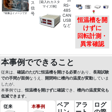
[箱入れカスタ
ス
RS-
マイズ例]
信
485
号
*画像はイメージです
CAN
恒温槽を開
USB
など
けずに
回転計測・
異常確認
本事例でできること
従来は、
確認のたびに恒温槽を開ける必要
があり、
長期試験
での手間が面倒
なうえ、
開閉時に槽内の温度が変動
していま
したが、
本事例では、
恒温槽を開けずに確認
でき、
槽内の温度変化も
低減できます
。
ベア
アラ
ログ
従来
本事例
リン
ート
の管