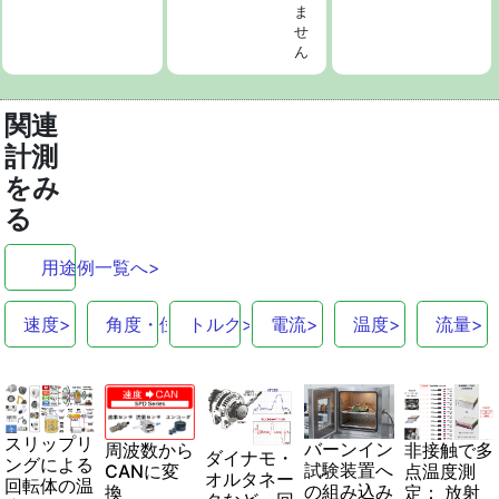
ま
せ
ん
関連
計測
をみ
る
用途例一覧へ>
速度>
角度・位置>
トルク>
電流>
温度>
流量>
スリップリ
バーンイン
非接触で多
周波数から
ダイナモ・
ングによる
試験装置へ
点温度測
CANに変
オルタネー
回転体の温
の組み込み
定： 放射
換