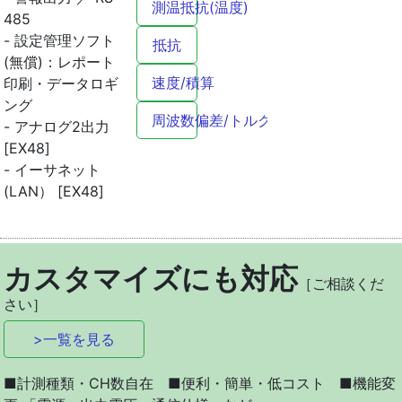
測温抵抗(温度)
485
- 設定管理ソフト
抵抗
(無償)：レポート
速度/積算
印刷・データロギ
ング
周波数偏差/トルク
- アナログ2出力
[EX48]
- イーサネット
(LAN） [EX48]
カスタマイズにも対応
［ご相談くだ
さい］
>一覧を見る
■計測種類・CH数自在 ■便利・簡単・低コスト ■機能変