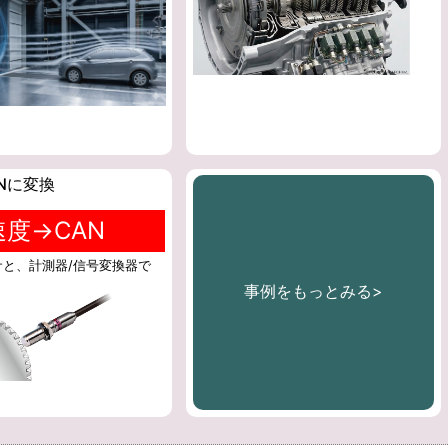
Nに変換
速度→CAN
サと、計測器/信号変換器で
事例をもっとみる>