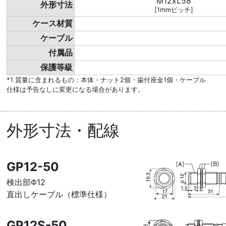
M12xL58
外形寸法
[1mmピッチ]
ケース材質
ケーブル
付属品
保護等級
*1 質量に含まれるもの：本体・ナット2個・歯付座金1個・ケーブル
仕様は予告なしに変更になる場合があります。
外形寸法・配線
GP12-50
検出部Φ12
直出しケーブル（標準仕様）
GP12S-50