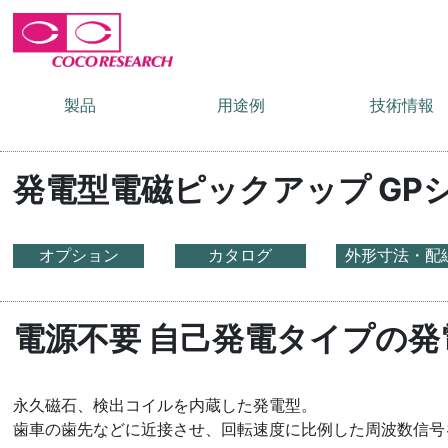
製品
用途例
技術情報
発電型電磁ピックアップ GP
オプション
カタログ
外形寸法・配
電源不要 自己発電タイプの
永久磁石、検出コイルを内蔵した発電型。
歯車の歯先などに近接させ、回転速度に比例した周波数信号