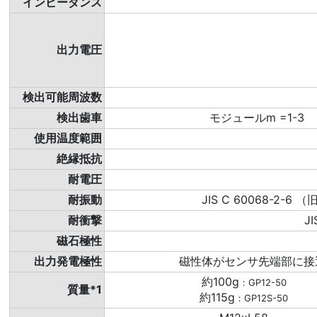
インピーダンス
出力電圧
検出可能周波数
検出歯車
モジュールm =1-3
使用温度範囲
絶縁抵抗
耐電圧
耐振動
JIS C 60068-2-
耐衝撃
J
磁石極性
出力発電極性
磁性体がセンサ先端部に接近
約100g
：GP12-50
質量*1
約115g
：GP12S-50