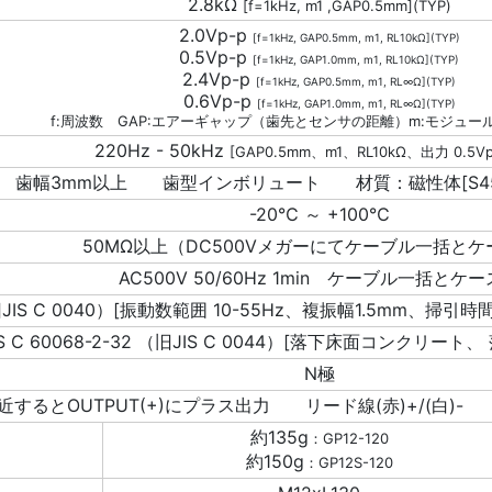
2.8kΩ
[f=1kHz, m1 ,GAP0.5mm](TYP)
2.0Vp-p
[f=1kHz, GAP0.5mm, m1, RL10kΩ](TYP)
0.5Vp-p
[f=1kHz, GAP1.0mm, m1, RL10kΩ](TYP)
2.4Vp-p
[f=1kHz, GAP0.5mm, m1, RL∞Ω](TYP)
0.6Vp-p
[f=1kHz, GAP1.0mm, m1, RL∞Ω](TYP)
f:周波数 GAP:エアーギャップ（歯先とセンサの距離）m:モジュー
220Hz - 50kHz
[GAP0.5mm、m1、RL10kΩ、出力 0.5V
 歯幅3mm以上 歯型インボリュート 材質：磁性体[S45C 機械
-20℃ ～ +100℃
50MΩ以上（DC500Vメガーにてケーブル一括と
AC500V 50/60Hz 1min ケーブル一括とケ
6 （旧JIS C 0040）[振動数範囲 10-55Hz、複振幅1.5mm、掃引
IS C 60068-2-32 （旧JIS C 0044）[落下床面コンクリート
N極
するとOUTPUT(+)にプラス出力 リード線(赤)+/(白)
約135g
：GP12-120
約150g
：GP12S-120