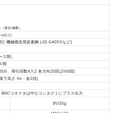
ル（直径/歯数）
p-p以上]
構造用炭素鋼 (JIS G4051)など]
ケース間）
ース間
時間5分、掃引回数X,Y,Z 各方向20回,計60回]
、 落下高さ 1m・各2回]
- BNCコネクタは中心コンタクトにプラス出力
約135g