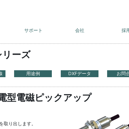
サポート
会社
採
シリーズ
線
用途例
DXFデータ
お問
発電型電磁ピックアップ
を取り出します。