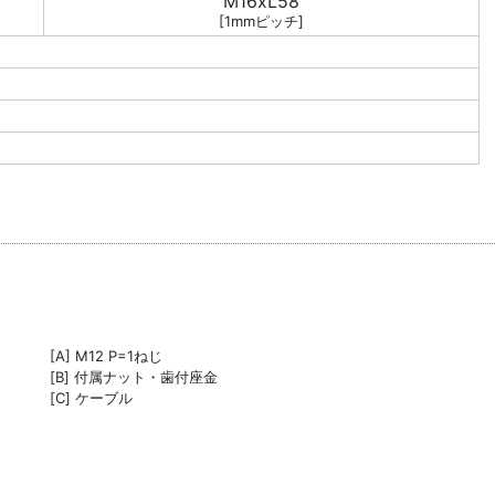
M16xL58
[1mmピッチ]
[A] M12 P=1ねじ
[B] 付属ナット・歯付座金
[C] ケーブル