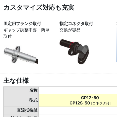
カスタマイズ対応も充実
固定用フランジ取付
指定コネクタ取付
ギャップ調整不要・簡単
交換が容易
取付
主な仕様
名称
GP12-50
型式
GP12S-50
[コネクタ付]
直流抵抗値