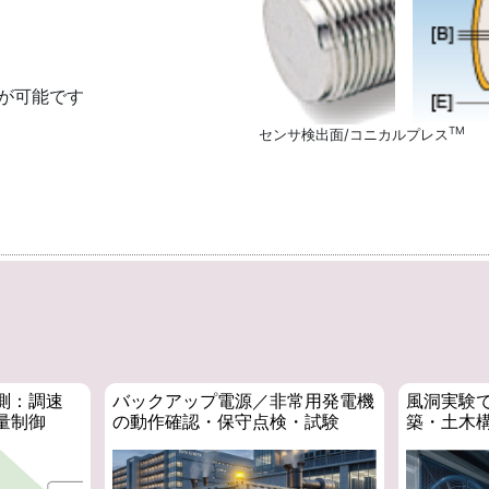
が可能です
TM
センサ検出面/コニカルプレス
測：調速
バックアップ電源／非常用発電機
風洞実験
量制御
の動作確認・保守点検・試験
築・土木