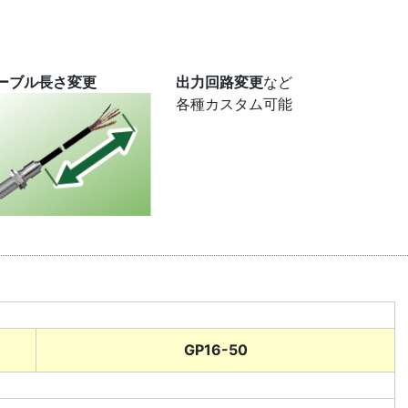
ーブル長さ変更
出力回路変更
など
各種カスタム可能
GP16-50