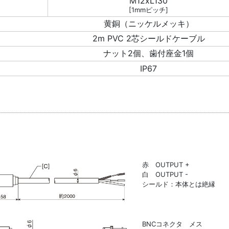
M12xL130
[1mmピッチ]
黄銅（ニッケルメッキ）
2m PVC 2芯シールドケーブル
ナット2個、歯付座金1個
IP67
赤 OUTPUT +
白 OUTPUT -
シールド：本体とは絶縁
BNCコネクタ メス